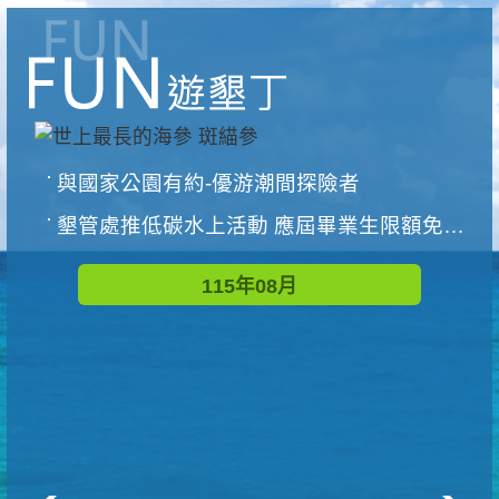
與國家公園有約-優游潮間探險者
墾管處推低碳水上活動 應屆畢業生限額免費參加
115年08月