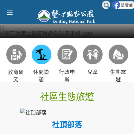
Select Language
▼
跳到主要內容區塊
:::
教育研
休閒遊
行政申
兒童
生態旅
究
憩
辦
遊
社區生態旅遊
社頂部落