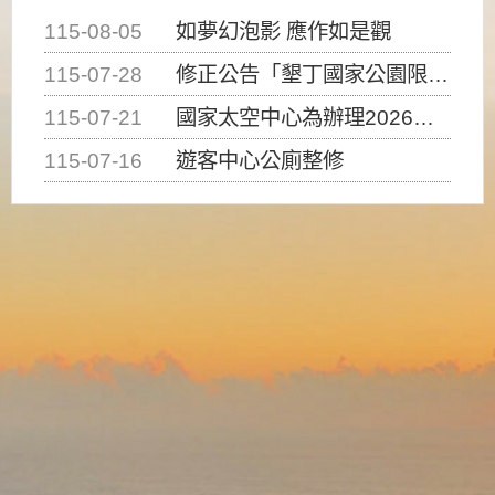
115-08-05
如夢幻泡影 應作如是觀
115-07-28
修正公告「墾丁國家公園限制水域遊憩活動之種類、範圍、時間及行為」，自即日生效。
115-07-21
國家太空中心為辦理2026台灣盃火箭競賽，陸、海、空域警戒及協調相關事宜，因颱風備案事宜
115-07-16
遊客中心公廁整修