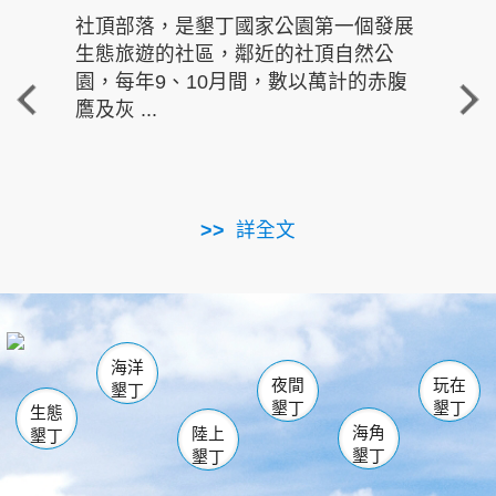
社頂部落，是墾丁國家公園第一個發展
龍水
生態旅遊的社區，鄰近的社頂自然公
的有
園，每年9、10月間，數以萬計的赤腹
重要
鷹及灰 ...
走進沁 
詳全文
南仁湖
龜山
海生館
滿州
出火
恆春
佳樂水
萬里桐
龍鑾潭自然中心
森林遊樂區
瓊麻館
南灣
關山
墾管處遊客中心
社頂公園
風吹沙
後壁湖
船帆石
白砂
海洋
龍磐公園
香蕉灣
貓鼻頭
砂島
龍坑
鵝鑾鼻
夜間
玩在
墾丁
墾丁
墾丁
生態
海角
陸上
墾丁
墾丁
墾丁