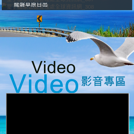
龍磐草原日出