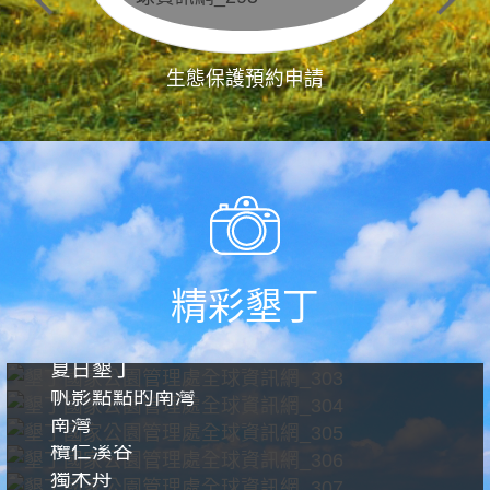
生態保護預約申請
精彩墾丁
夏日墾丁
帆影點點的南灣
南灣
欖仁溪谷
獨木舟