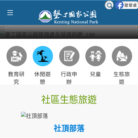
Select Language
▼
跳到主要內容區塊
:::
教育研
休閒遊
行政申
兒童
生態旅
究
憩
辦
遊
社區生態旅遊
社頂部落