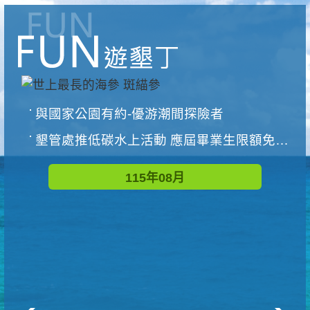
與國家公園有約-優游潮間探險者
墾管處推低碳水上活動 應屆畢業生限額免費參加
115年08月