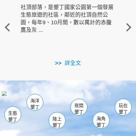
社頂部落，是墾丁國家公園第一個發展
龍水
生態旅遊的社區，鄰近的社頂自然公
的有
園，每年9、10月間，數以萬計的赤腹
重要
鷹及灰 ...
走進沁 
詳全文
南仁湖
龜山
海生館
滿州
出火
恆春
佳樂水
萬里桐
龍鑾潭自然中心
森林遊樂區
瓊麻館
南灣
關山
墾管處遊客中心
社頂公園
風吹沙
後壁湖
船帆石
白砂
海洋
龍磐公園
香蕉灣
貓鼻頭
砂島
龍坑
鵝鑾鼻
夜間
玩在
墾丁
墾丁
墾丁
生態
海角
陸上
墾丁
墾丁
墾丁