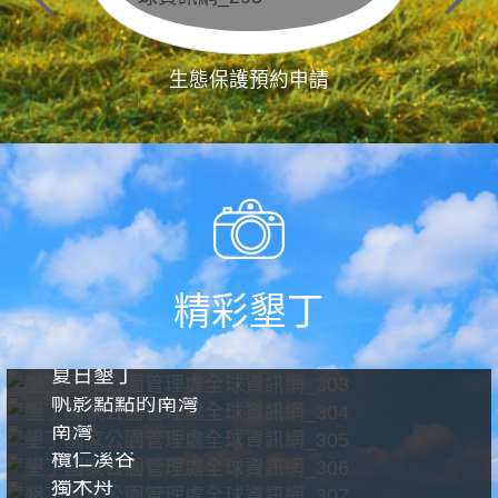
生態保護預約申請
精彩墾丁
夏日墾丁
帆影點點的南灣
南灣
欖仁溪谷
獨木舟