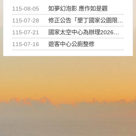
115-08-05
如夢幻泡影 應作如是觀
115-07-28
修正公告「墾丁國家公園限制水域遊憩活動之種類、範圍、時間及行為」，自即日生效。
115-07-21
國家太空中心為辦理2026台灣盃火箭競賽，陸、海、空域警戒及協調相關事宜，因颱風備案事宜
115-07-16
遊客中心公廁整修