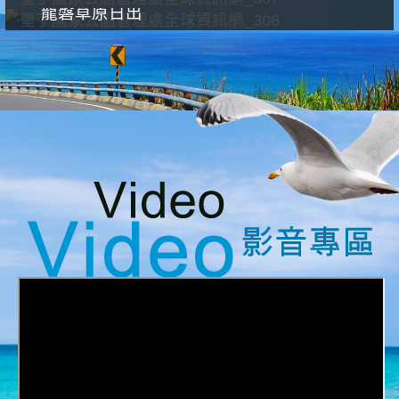
龍磐草原日出