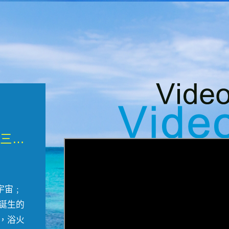
微觀墾丁三部曲 重生....
宇宙﹔
誕生的
，浴火