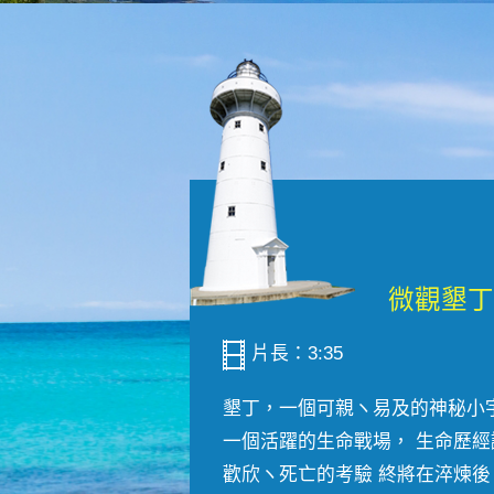
片長：3:35
墾丁，一個可親ヽ易及的神秘小
一個活躍的生命戰場， 生命歷經
歡欣ヽ死亡的考驗 終將在淬煉後