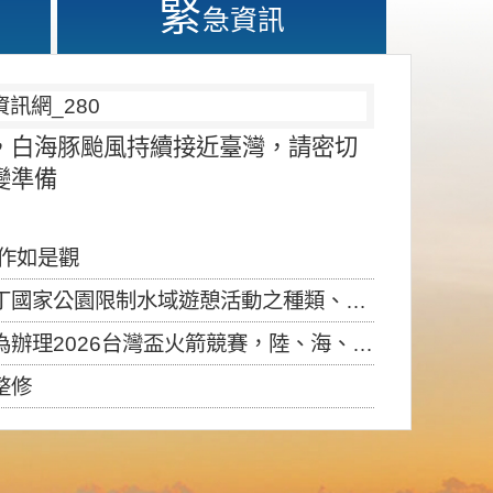
緊
急資訊
，白海豚颱風持續接近臺灣，請密切
變準備
應作如是觀
園限制水域遊憩活動之種類、範圍、時間及行為」，自即日生效。
6台灣盃火箭競賽，陸、海、空域警戒及協調相關事宜，因颱風備案事宜
整修