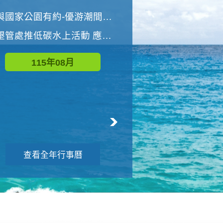
世界地球清潔日 墾管處辦理「2026年墾丁國家公園沙灘淨灘活動」
與國家公園有約-優游潮間探險者
墾管處推低碳水上活動 應屆畢業生限額免費參加
115年09月
115年08月
查看全年行事曆