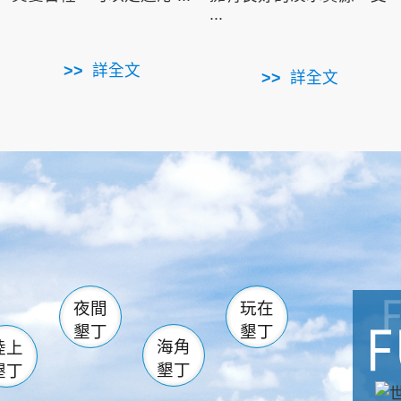
...
詳全文
詳全文
南仁湖
滿州
火
佳樂水
然中心
森林遊樂區
南灣
墾管處遊客中心
社頂公園
風吹沙
湖
船帆石
龍磐公園
香蕉灣
頭
砂島
龍坑
鵝鑾鼻
夜間
玩在
墾丁
墾丁
海角
陸上
墾丁
墾丁