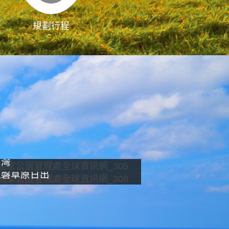
規劃行程
影像直播
南灣
龍磐草原日出