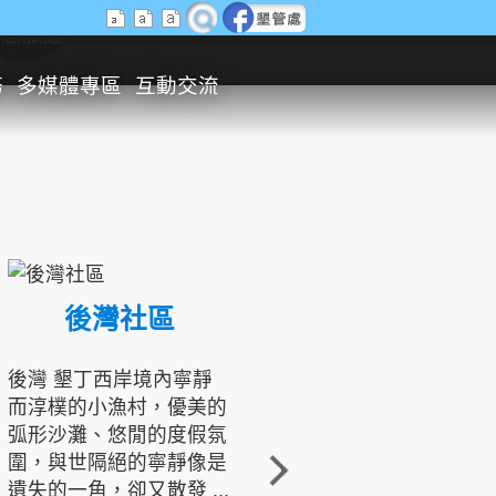
生態旅遊
務
多媒體專區
互動交流
後灣社區
國境之南生態文化發展協會
後灣 墾丁西岸境內寧靜
而淳樸的小漁村，優美的
龍坑地區為隆起的珊瑚礁
弧形沙灘、悠閒的度假氛
地形，由於地處鵝鑾鼻夾
圍，與世隔絕的寧靜像是
角的端點，冬季海浪拍打
遺失的一角，卻又散發 ...
著礁岸，旺盛的侵蝕作