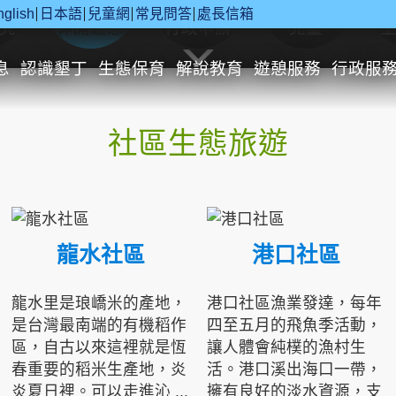
nglish
日本語
兒童網
常見問答
處長信箱
究
休閒遊憩
行政申辦
兒童
息
認識墾丁
生態保育
解說教育
遊憩服務
行政服
社區生態旅遊
龍水社區
港口社區
龍水里是琅嶠米的產地，
港口社區漁業發達，每年
是台灣最南端的有機稻作
四至五月的飛魚季活動，
區，自古以來這裡就是恆
讓人體會純樸的漁村生
春重要的稻米生產地，炎
活。港口溪出海口一帶，
炎夏日裡。可以走進沁 ...
擁有良好的淡水資源，支