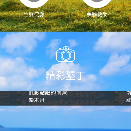
生態保護
急難救助
精彩墾丁
帆影點點的南灣
獨木舟