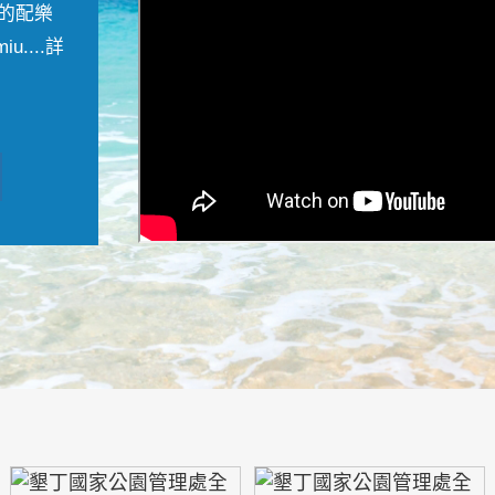
的配樂
....
詳