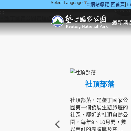
Select Language
▼
:::
網站導覽
回首頁
E
跳到主要內容區塊
教育研
:::
最新消
社頂部落
社頂部落，是墾丁國家公
園第一個發展生態旅遊的
社區，鄰近的社頂自然公
園，每年9、10月間，數
以萬計的赤腹鷹及灰 ...