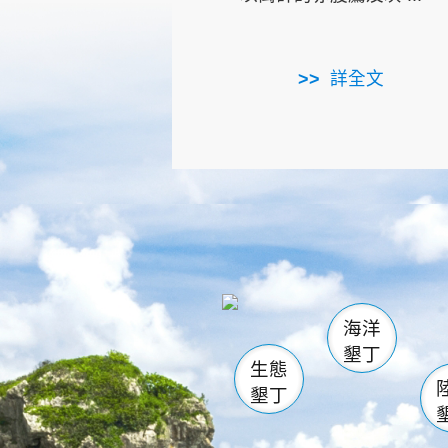
詳全文
龜山
海生館
出
恆春
萬里桐
龍鑾潭自
瓊麻館
關山
後壁
白砂
海洋
貓鼻
墾丁
生態
墾丁