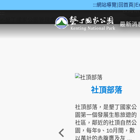
:::
網站導覽
回首頁
E
跳到主要內容區塊
教育研
:::
最新消
社頂部落
社頂部落，是墾丁國家公
園第一個發展生態旅遊的
社區，鄰近的社頂自然公
園，每年9、10月間，數
以萬計的赤腹鷹及灰 ...