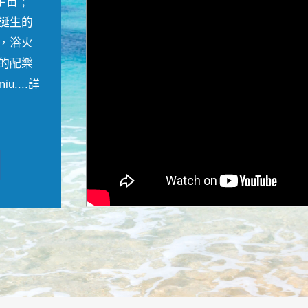
宇宙﹔
誕生的
，浴火
的配樂
....
詳