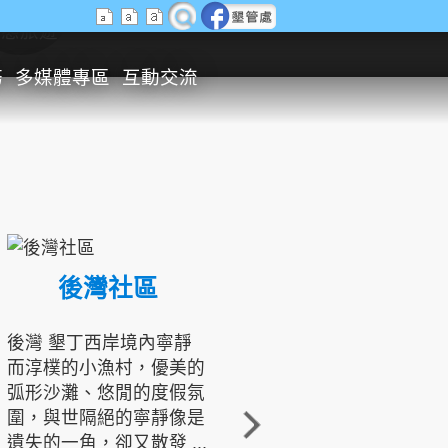
生態旅遊
務
多媒體專區
互動交流
後灣社區
國境之南生態文化發展協會
後灣 墾丁西岸境內寧靜
而淳樸的小漁村，優美的
龍坑地區為隆起的珊瑚礁
弧形沙灘、悠閒的度假氛
地形，由於地處鵝鑾鼻夾
圍，與世隔絕的寧靜像是
角的端點，冬季海浪拍打
遺失的一角，卻又散發 ...
著礁岸，旺盛的侵蝕作