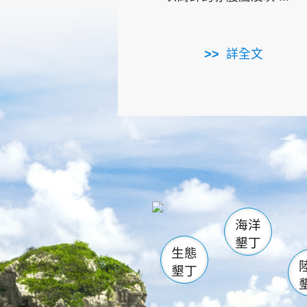
詳全文
龜山
海生館
出
恆春
萬里桐
龍鑾潭自
瓊麻館
關山
後壁
白砂
海洋
貓鼻
墾丁
生態
墾丁