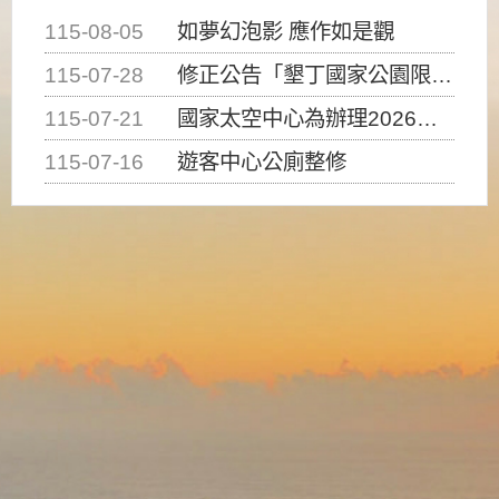
115-08-05
如夢幻泡影 應作如是觀
115-07-28
修正公告「墾丁國家公園限制水域遊憩活動之種類、範圍、時間及行為」，自即日生效。
115-07-21
國家太空中心為辦理2026台灣盃火箭競賽，陸、海、空域警戒及協調相關事宜，因颱風備案事宜
115-07-16
遊客中心公廁整修