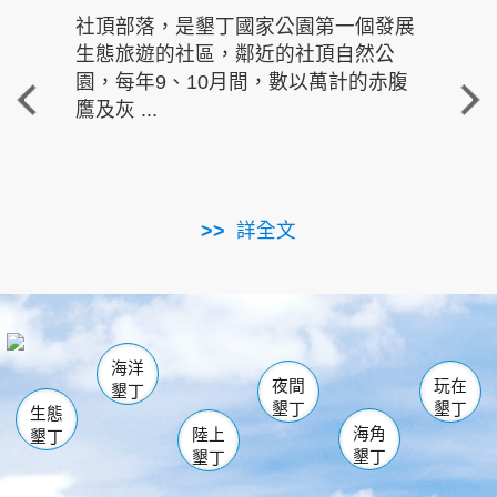
社頂部落，是墾丁國家公園第一個發展
龍水
生態旅遊的社區，鄰近的社頂自然公
的有
園，每年9、10月間，數以萬計的赤腹
重要
鷹及灰 ...
走進沁 
詳全文
南仁湖
龜山
海生館
滿州
出火
恆春
佳樂水
萬里桐
龍鑾潭自然中心
森林遊樂區
瓊麻館
南灣
關山
墾管處遊客中心
社頂公園
風吹沙
後壁湖
船帆石
白砂
海洋
龍磐公園
香蕉灣
貓鼻頭
砂島
龍坑
鵝鑾鼻
夜間
玩在
墾丁
墾丁
墾丁
生態
海角
陸上
墾丁
墾丁
墾丁