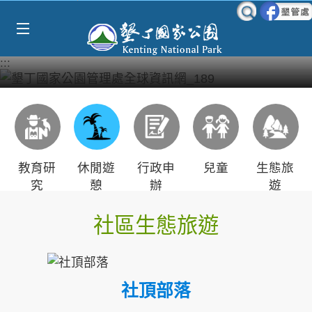
Select Language
▼
跳到主要內容區塊
:::
教育研
休閒遊
行政申
兒童
生態旅
究
憩
辦
遊
社區生態旅遊
社頂部落