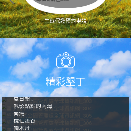
生態保護預約申請
精彩墾丁
夏日墾丁
帆影點點的南灣
南灣
欖仁溪谷
獨木舟