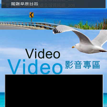
龍磐草原日出