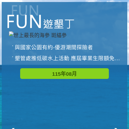
與國家公園有約-優游潮間探險者
墾管處推低碳水上活動 應屆畢業生限額免費參加
115年08月