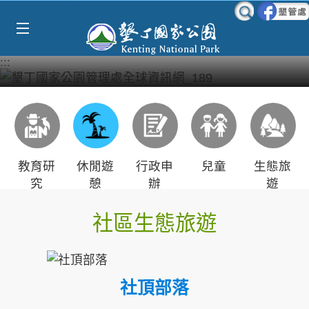
Select Language
▼
跳到主要內容區塊
:::
教育研
休閒遊
行政申
兒童
生態旅
究
憩
辦
遊
社區生態旅遊
社頂部落