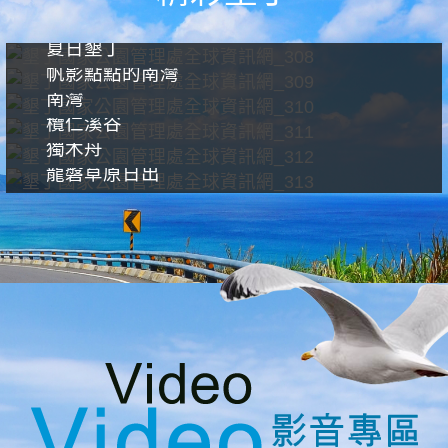
夏日墾丁
帆影點點的南灣
南灣
欖仁溪谷
獨木舟
龍磐草原日出