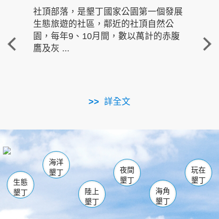
社頂部落，是墾丁國家公園第一個發展
龍水
生態旅遊的社區，鄰近的社頂自然公
的有
園，每年9、10月間，數以萬計的赤腹
重要
鷹及灰 ...
走進沁 
詳全文
南仁湖
龜山
海生館
滿州
出火
恆春
佳樂水
萬里桐
龍鑾潭自然中心
森林遊樂區
瓊麻館
南灣
關山
墾管處遊客中心
社頂公園
風吹沙
後壁湖
船帆石
白砂
海洋
龍磐公園
香蕉灣
貓鼻頭
砂島
龍坑
鵝鑾鼻
夜間
玩在
墾丁
墾丁
墾丁
生態
海角
陸上
墾丁
墾丁
墾丁