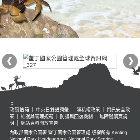
:::
政風信箱
中英日雙語詞彙
隱私權政策
資訊安全政
策
維護與管理規範
防護與回復機制
無障礙網頁說
明
網站資料開放宣告
內政部國家公園署 墾丁國家公園管理處 版權所有 Kenting
National Park Headquarters, National Park Service,