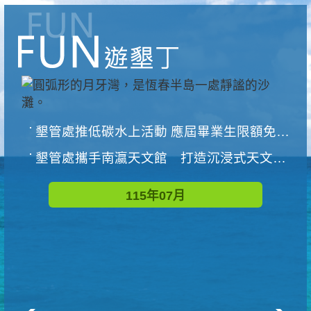
墾管處推低碳水上活動 應屆畢業生限額免費參加
墾管處攜手南瀛天文館 打造沉浸式天文探索營隊
115年07月