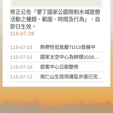
修正公告「墾丁國家公園限制水域遊憩
活動之種類、範圍、時間及行為」，自
即日生效。
115-07-28
115-07-23
熱帶性低氣壓TD13發展中
115-07-21
國家太空中心為辦理2026台灣盃火箭競賽，陸、海、空域警戒及協調相關事宜，因颱風備案事宜
115-07-16
遊客中心公廁整修
115-07-12
南仁山生態保護區步道已完成修復，自115年7月13日（星期一）起恢復開放入園，歡迎民眾依規定申請入園....