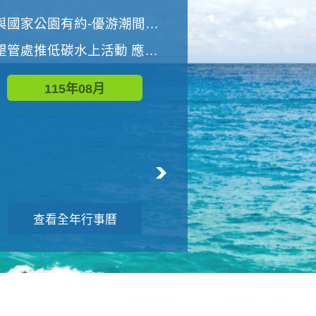
世界地球清潔日 墾管處辦理「2026年墾丁國家公園沙灘淨灘活動」
與國家公園有約-優游潮間探險者
墾管處推低碳水上活動 應屆畢業生限額免費參加
115年09月
115年08月
查看全年行事曆