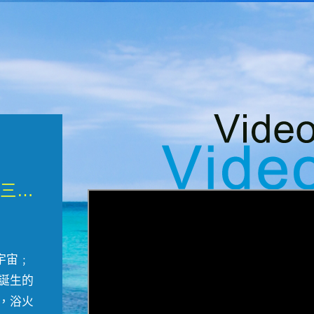
微觀墾丁三部曲 重生....
宇宙﹔
誕生的
，浴火