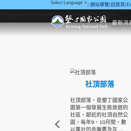
Select Language
▼
:::
網站導覽
回首頁
E
跳到主要內容區塊
教育研
:::
最新消
社頂部落
社頂部落，是墾丁國家公
園第一個發展生態旅遊的
社區，鄰近的社頂自然公
園，每年9、10月間，數
以萬計的赤腹鷹及灰 ...