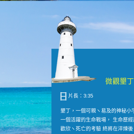
片長：3:35
墾丁，一個可親ヽ易及的神秘小
一個活躍的生命戰場， 生命歷經
歡欣ヽ死亡的考驗 終將在淬煉後