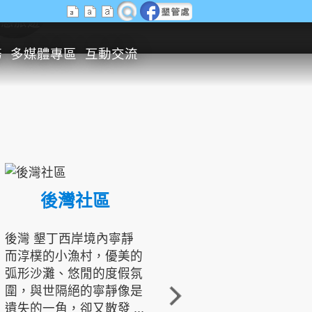
生態旅遊
務
多媒體專區
互動交流
後灣社區
國境之南生態文化發展協會
後灣 墾丁西岸境內寧靜
而淳樸的小漁村，優美的
龍坑地區為隆起的珊瑚礁
弧形沙灘、悠閒的度假氛
地形，由於地處鵝鑾鼻夾
圍，與世隔絕的寧靜像是
角的端點，冬季海浪拍打
遺失的一角，卻又散發 ...
著礁岸，旺盛的侵蝕作