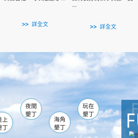
...
詳全文
詳全文
南仁湖
滿州
火
佳樂水
然中心
森林遊樂區
南灣
墾管處遊客中心
社頂公園
風吹沙
湖
船帆石
龍磐公園
香蕉灣
頭
砂島
龍坑
鵝鑾鼻
夜間
玩在
墾丁
墾丁
海角
陸上
墾丁
墾丁