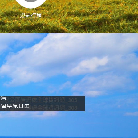
規劃行程
影像直播
南灣
龍磐草原日出