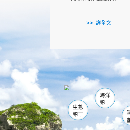
詳全文
龜山
海生館
出
恆春
萬里桐
龍鑾潭自
瓊麻館
關山
後壁
白砂
海洋
貓鼻
墾丁
生態
墾丁