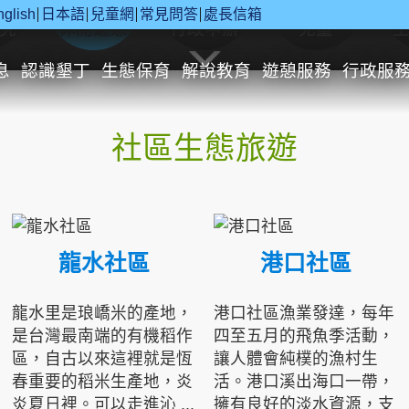
nglish
日本語
兒童網
常見問答
處長信箱
究
休閒遊憩
行政申辦
兒童
息
認識墾丁
生態保育
解說教育
遊憩服務
行政服
社區生態旅遊
龍水社區
港口社區
龍水里是琅嶠米的產地，
港口社區漁業發達，每年
是台灣最南端的有機稻作
四至五月的飛魚季活動，
區，自古以來這裡就是恆
讓人體會純樸的漁村生
春重要的稻米生產地，炎
活。港口溪出海口一帶，
炎夏日裡。可以走進沁 ...
擁有良好的淡水資源，支