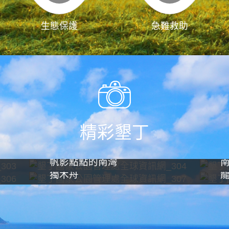
生態保護
急難救助
精彩墾丁
帆影點點的南灣
獨木舟