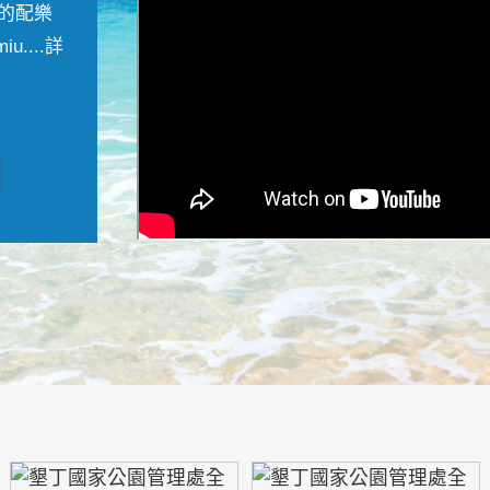
的配樂
....
詳