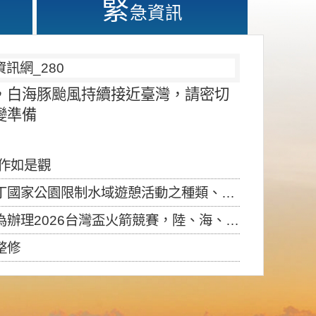
緊
急資訊
，白海豚颱風持續接近臺灣，請密切
變準備
應作如是觀
園限制水域遊憩活動之種類、範圍、時間及行為」，自即日生效。
6台灣盃火箭競賽，陸、海、空域警戒及協調相關事宜，因颱風備案事宜
整修