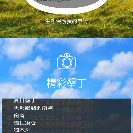
生態保護預約申請
精彩墾丁
夏日墾丁
帆影點點的南灣
南灣
欖仁溪谷
獨木舟