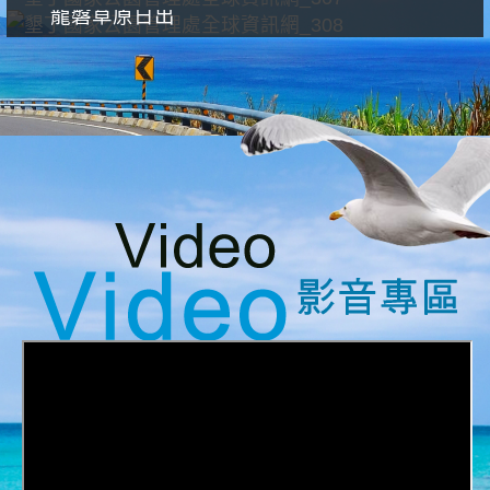
龍磐草原日出