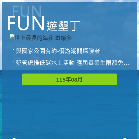
與國家公園有約-優游潮間探險者
墾管處推低碳水上活動 應屆畢業生限額免費參加
115年08月