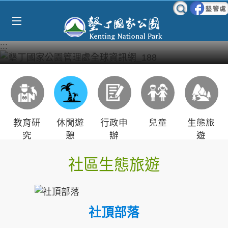
Select Language
▼
跳到主要內容區塊
:::
教育研
休閒遊
行政申
兒童
生態旅
究
憩
辦
遊
社區生態旅遊
社頂部落