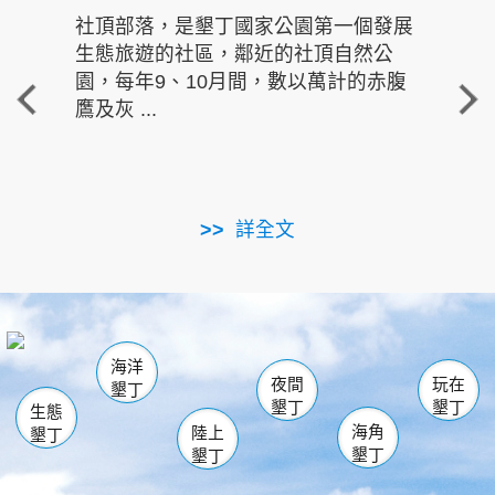
社頂部落，是墾丁國家公園第一個發展
龍水
生態旅遊的社區，鄰近的社頂自然公
的有
園，每年9、10月間，數以萬計的赤腹
重要
鷹及灰 ...
走進沁 
詳全文
南仁湖
龜山
海生館
滿州
出火
恆春
佳樂水
萬里桐
龍鑾潭自然中心
森林遊樂區
瓊麻館
南灣
關山
墾管處遊客中心
社頂公園
風吹沙
後壁湖
船帆石
白砂
海洋
龍磐公園
香蕉灣
貓鼻頭
砂島
龍坑
鵝鑾鼻
夜間
玩在
墾丁
墾丁
墾丁
生態
海角
陸上
墾丁
墾丁
墾丁