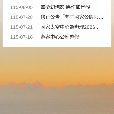
115-08-05
如夢幻泡影 應作如是觀
115-07-28
修正公告「墾丁國家公園限制水域遊憩活動之種類、範圍、時間及行為」，自即日生效。
115-07-21
國家太空中心為辦理2026台灣盃火箭競賽，陸、海、空域警戒及協調相關事宜，因颱風備案事宜
115-07-16
遊客中心公廁整修