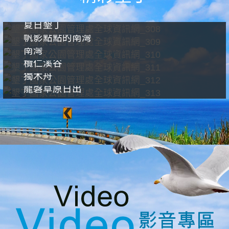
夏日墾丁
帆影點點的南灣
南灣
欖仁溪谷
獨木舟
龍磐草原日出