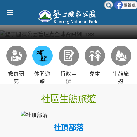
Select Language
▼
跳到主要內容區塊
:::
教育研
休閒遊
行政申
兒童
生態旅
究
憩
辦
遊
社區生態旅遊
社頂部落