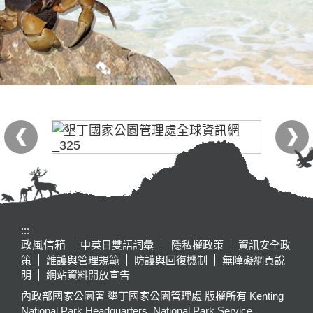
:::
政風信箱
中英日雙語詞彙
隱私權政策
資訊安全政
策
維護與管理規範
防護與回復機制
無障礙網頁說
明
網站資料開放宣告
內政部國家公園署 墾丁國家公園管理處 版權所有 Kenting
National Park Headquarters, National Park Service,