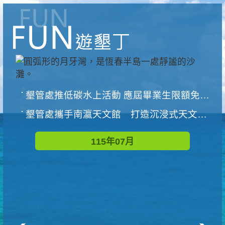
墾管處推低碳水上活動 應屆畢業生限額免費參加
墾管處攜手南瀛天文館 打造沉浸式天文探索營隊
115年07月