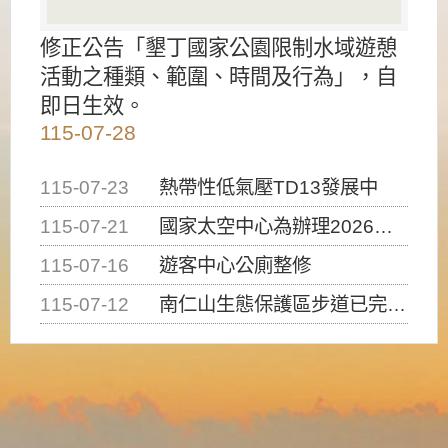
修正公告「墾丁國家公園限制水域遊憩
活動之種類、範圍、時間及行為」，自
即日生效。
115-07-28
115-07-23
熱帶性低氣壓TD13發展中
115-07-21
國家太空中心為辦理2026台灣盃火箭競賽，陸、海、空域警戒及協調相關事宜，因颱風備案事宜
115-07-16
遊客中心公廁整修
115-07-12
南仁山生態保護區步道已完成修復，自115年7月13日（星期一）起恢復開放入園，歡迎民眾依規定申請入園....