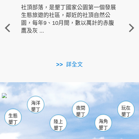
社頂部落，是墾丁國家公園第一個發展
龍水
生態旅遊的社區，鄰近的社頂自然公
的有
園，每年9、10月間，數以萬計的赤腹
重要
鷹及灰 ...
走進沁 
詳全文
南仁湖
龜山
海生館
滿州
出火
恆春
佳樂水
萬里桐
龍鑾潭自然中心
森林遊樂區
瓊麻館
南灣
關山
墾管處遊客中心
社頂公園
風吹沙
後壁湖
船帆石
白砂
海洋
龍磐公園
香蕉灣
貓鼻頭
砂島
龍坑
鵝鑾鼻
夜間
玩在
墾丁
墾丁
墾丁
生態
海角
陸上
墾丁
墾丁
墾丁