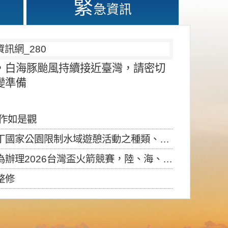
緊
急資訊
，白海豚颱風持續接近臺灣，請密切
變準備
應作如是觀
園限制水域遊憩活動之種類、範圍、時間及行為」，自即日生效。
6台灣盃火箭競賽，陸、海、空域警戒及協調相關事宜，因颱風備案事宜
整修