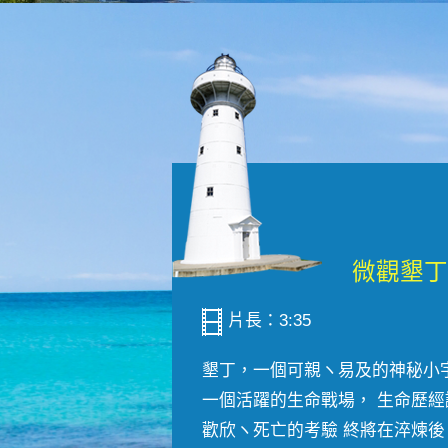
片長：3:35
墾丁，一個可親ヽ易及的神秘小
一個活躍的生命戰場， 生命歷經
歡欣ヽ死亡的考驗 終將在淬煉後