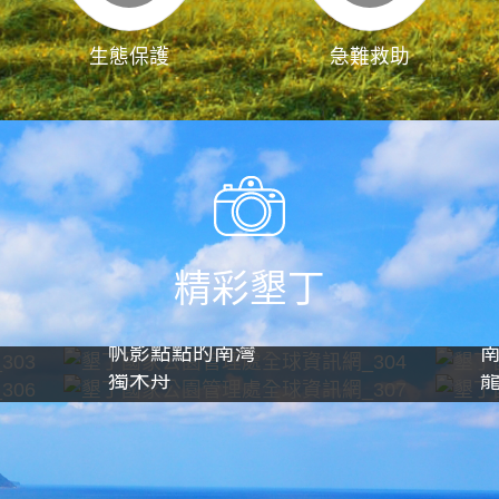
生態保護
急難救助
精彩墾丁
帆影點點的南灣
獨木舟