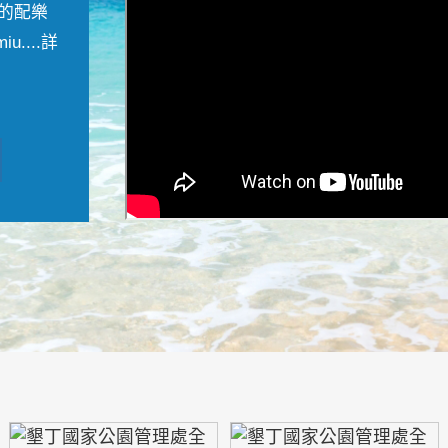
的配樂
....
詳