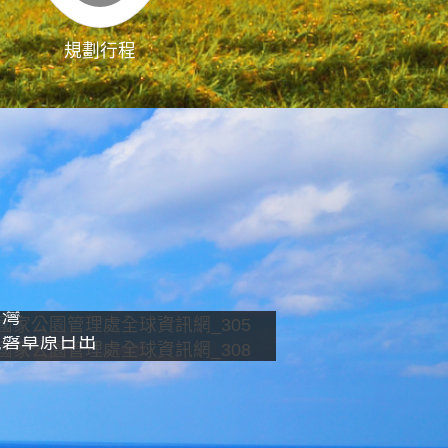
規劃行程
影像直播
南灣
龍磐草原日出