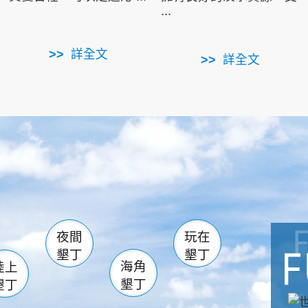
...
詳全文
詳全文
南仁湖
滿州
火
佳樂水
然中心
森林遊樂區
南灣
墾管處遊客中心
社頂公園
風吹沙
湖
船帆石
龍磐公園
香蕉灣
頭
砂島
龍坑
鵝鑾鼻
夜間
玩在
墾丁
墾丁
海角
陸上
墾丁
墾丁