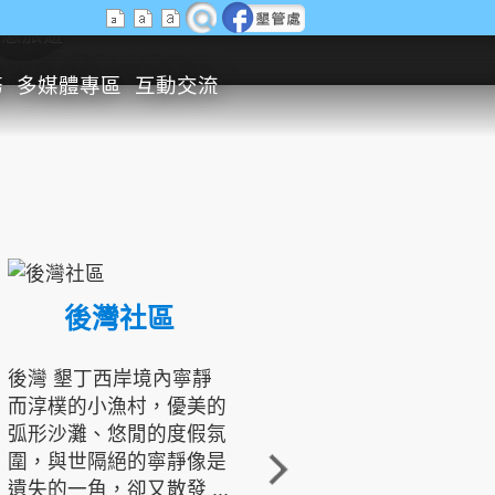
生態旅遊
務
多媒體專區
互動交流
後灣社區
國境之南生態文化發展協會
後灣 墾丁西岸境內寧靜
而淳樸的小漁村，優美的
龍坑地區為隆起的珊瑚礁
弧形沙灘、悠閒的度假氛
地形，由於地處鵝鑾鼻夾
圍，與世隔絕的寧靜像是
角的端點，冬季海浪拍打
遺失的一角，卻又散發 ...
著礁岸，旺盛的侵蝕作