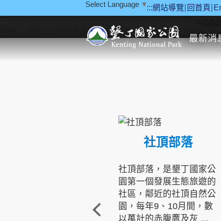
Select Language
▼
:::
網站導覽
回首頁
E
跳到主要內容區塊
教育研
:::
最新消
社頂部落
社頂部落，是墾丁國家公
園第一個發展生態旅遊的
社區，鄰近的社頂自然公
園，每年9、10月間，數
以萬計的赤腹鷹及灰 ...