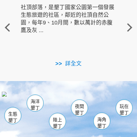
社頂部落，是墾丁國家公園第一個發展
龍水
生態旅遊的社區，鄰近的社頂自然公
的有
園，每年9、10月間，數以萬計的赤腹
重要
鷹及灰 ...
走進沁 
詳全文
南仁湖
龜山
海生館
滿州
出火
恆春
佳樂水
萬里桐
龍鑾潭自然中心
森林遊樂區
瓊麻館
南灣
關山
墾管處遊客中心
社頂公園
風吹沙
後壁湖
船帆石
白砂
海洋
龍磐公園
香蕉灣
貓鼻頭
砂島
龍坑
鵝鑾鼻
夜間
玩在
墾丁
墾丁
墾丁
生態
海角
陸上
墾丁
墾丁
墾丁