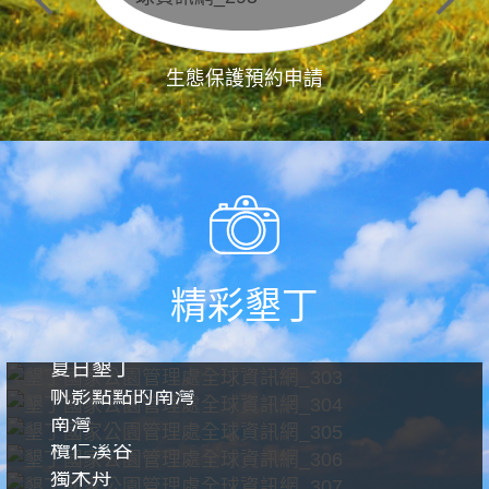
生態保護預約申請
精彩墾丁
夏日墾丁
帆影點點的南灣
南灣
欖仁溪谷
獨木舟