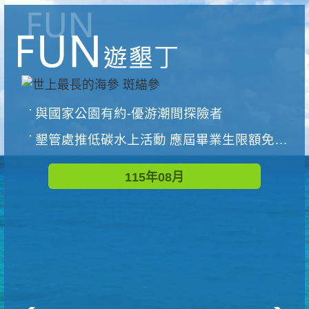
與國家公園有約-優游潮間探險者
墾管處推低碳水上活動 應屆畢業生限額免費參加
115年08月