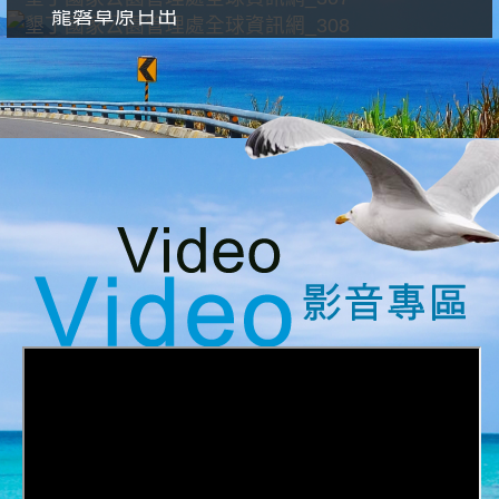
龍磐草原日出