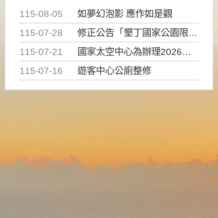
115-08-05
如夢幻泡影 應作如是觀
115-07-28
修正公告「墾丁國家公園限制水域遊憩活動之種類、範圍、時間及行為」，自即日生效。
115-07-21
國家太空中心為辦理2026台灣盃火箭競賽，陸、海、空域警戒及協調相關事宜，因颱風備案事宜
115-07-16
遊客中心公廁整修