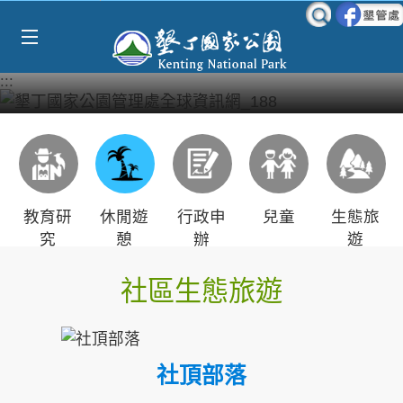
Select Language
▼
跳到主要內容區塊
:::
教育研
休閒遊
行政申
兒童
生態旅
究
憩
辦
遊
社區生態旅遊
社頂部落