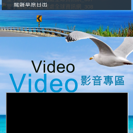
龍磐草原日出