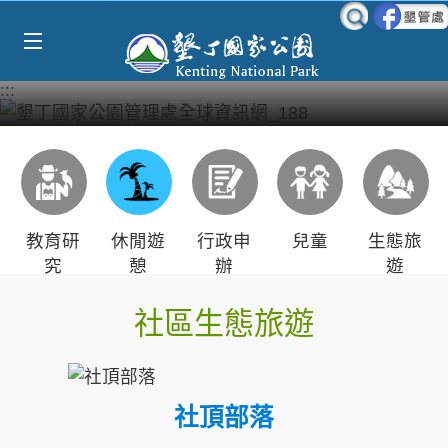
Select Language
▼
跳到主要內容區塊
:::
教育研
休閒遊
行政申
兒童
生態旅
究
憩
辦
遊
社區生態旅遊
社頂部落