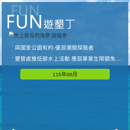
與國家公園有約-優游潮間探險者
墾管處推低碳水上活動 應屆畢業生限額免費參加
115年08月