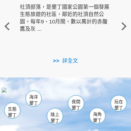
社頂部落，是墾丁國家公園第一個發展
龍水
生態旅遊的社區，鄰近的社頂自然公
的有
園，每年9、10月間，數以萬計的赤腹
重要
鷹及灰 ...
走進沁 
詳全文
南仁湖
龜山
海生館
滿州
出火
恆春
佳樂水
萬里桐
龍鑾潭自然中心
森林遊樂區
瓊麻館
南灣
關山
墾管處遊客中心
社頂公園
風吹沙
後壁湖
船帆石
白砂
海洋
龍磐公園
香蕉灣
貓鼻頭
砂島
龍坑
鵝鑾鼻
夜間
玩在
墾丁
墾丁
墾丁
生態
海角
陸上
墾丁
墾丁
墾丁