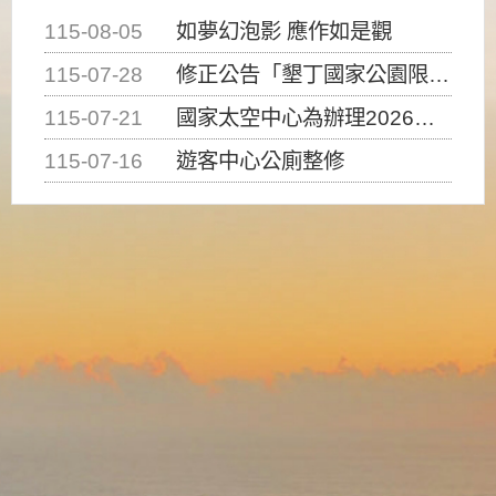
115-08-05
如夢幻泡影 應作如是觀
115-07-28
修正公告「墾丁國家公園限制水域遊憩活動之種類、範圍、時間及行為」，自即日生效。
115-07-21
國家太空中心為辦理2026台灣盃火箭競賽，陸、海、空域警戒及協調相關事宜，因颱風備案事宜
115-07-16
遊客中心公廁整修