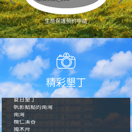
生態保護預約申請
精彩墾丁
夏日墾丁
帆影點點的南灣
南灣
欖仁溪谷
獨木舟