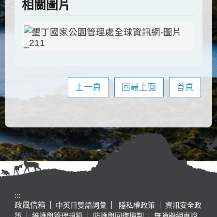
相關圖片
上一頁
回最上面
首頁
:::
政風信箱
中英日雙語詞彙
隱私權政策
資訊安全政
策
維護與管理規範
防護與回復機制
無障礙網頁說