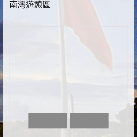
南灣遊憩區