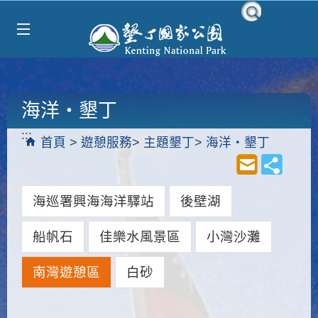
Select Language
▼
跳到主要內容區塊
海洋‧墾丁
:::
首頁
遊憩服務
主題墾丁
海洋‧墾丁
海巡署興海海洋驛站
後壁湖
船帆石
佳樂水風景區
小灣沙灘
南灣遊憩區
白砂