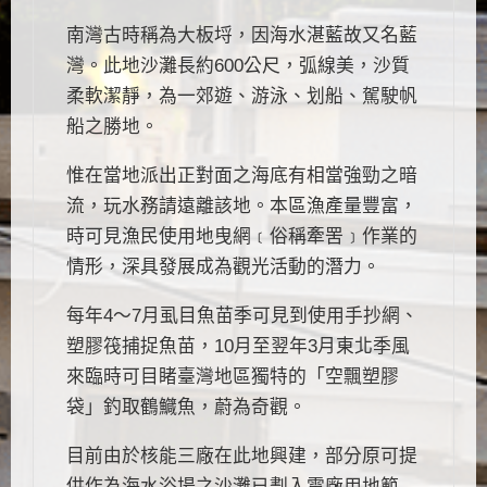
南灣古時稱為大板埒，因海水湛藍故又名藍
灣。此地沙灘長約600公尺，弧線美，沙質
柔軟潔靜，為一郊遊、游泳、划船、駕駛帆
船之勝地。
惟在當地派出正對面之海底有相當強勁之暗
流，玩水務請遠離該地。本區漁產量豐富，
時可見漁民使用地曳網﹝俗稱牽罟﹞作業的
情形，深具發展成為觀光活動的潛力。
每年4～7月虱目魚苗季可見到使用手抄網、
塑膠筏捕捉魚苗，10月至翌年3月東北季風
來臨時可目睹臺灣地區獨特的「空飄塑膠
袋」釣取鶴鱵魚，蔚為奇觀。
目前由於核能三廠在此地興建，部分原可提
供作為海水浴場之沙灘已劃入電廠用地範