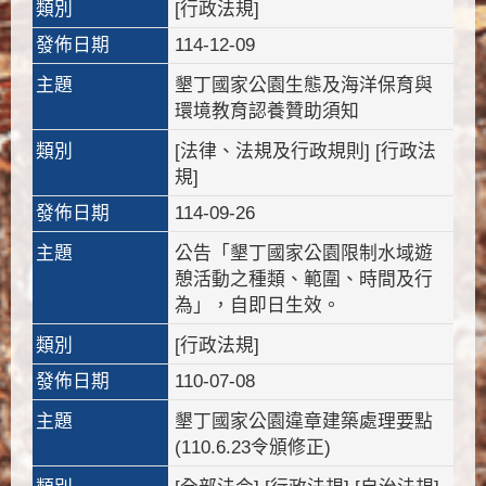
類別
[行政法規]
發佈日期
114-12-09
主題
墾丁國家公園生態及海洋保育與
環境教育認養贊助須知
類別
[法律、法規及行政規則] [行政法
規]
發佈日期
114-09-26
主題
公告「墾丁國家公園限制水域遊
憩活動之種類、範圍、時間及行
為」，自即日生效。
類別
[行政法規]
發佈日期
110-07-08
主題
墾丁國家公園違章建築處理要點
(110.6.23令頒修正)