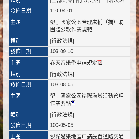
類別
[全部法令] [行政法規] [自治法規]
發佈日期
110-04-01
主題
墾丁國家公園管理處補（捐）助
團體公款作業規範
類別
[行政法規]
發佈日期
103-09-10
主題
春天音樂季申請規定
類別
[行政法規]
發佈日期
103-08-05
主題
墾丁國家公園岸際海域活動管理
作業要點
類別
[行政法規]
發佈日期
100-05-05
主題
觀光遊樂地區申請設置道路交通