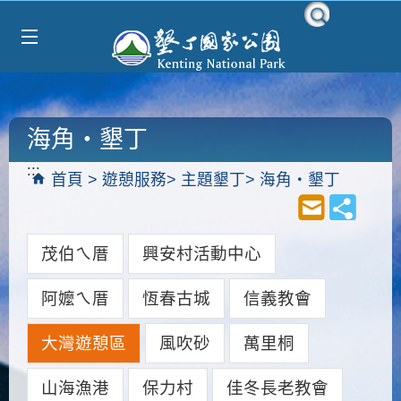
跳到主要內容區塊
海角‧墾丁
:::
首頁
遊憩服務
主題墾丁
海角‧墾丁
茂伯ㄟ厝
興安村活動中心
阿嬤ㄟ厝
恆春古城
信義教會
大灣遊憩區
風吹砂
萬里桐
山海漁港
保力村
佳冬長老教會