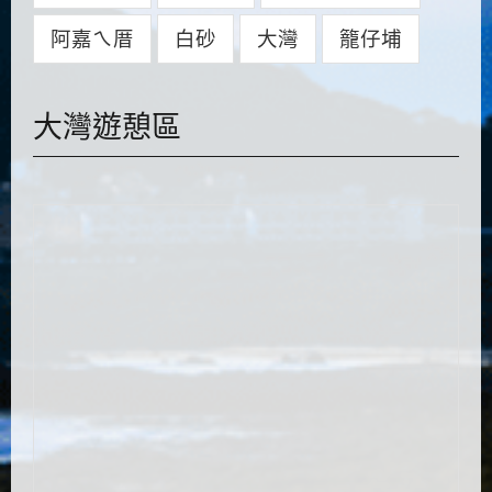
阿嘉ㄟ厝
白砂
大灣
籠仔埔
大灣遊憩區