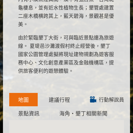
龜棲息，並有近水性植物生長；墾管處建置
二座木橋横跨其上，藍天碧海，景觀甚是優
美。
由於緊臨墾丁大街，可與臨近景點連為旅遊
線。 夏堤邑沙灘渡假村終止經營後，墾丁
國家公園管理處擬將現址建物規劃為遊客服
務中心、文化創意產業區及金融機構區，提
供旅客便利的遊憩體驗。
地圖
建議行程
行動解說員
景點資訊
海角‧墾丁相關新聞