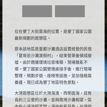
位在墾丁大街靠海的位置，是墾丁國家公園
最新規劃的遊憩區。
原本該地區是夏都沙灘酒店設置經營的民宿
「夏堤邑沙灘渡假村」，結束營業後頓成廢
墟。由於週邊環境垃圾堆積，現場雜亂不
堪。墾丁國家公園管理處接手後，進行現場
整理，規劃步道、座椅等設施，並加強植栽
養護，現已成為墾丁地區特色景點。
大灣遊憩區位於大灣海濱，西側面海，且有
長約三公里的沙灘，並與南灣沙灘相望。區
內有小溪流經其間，溪中有虱目魚、台灣斑