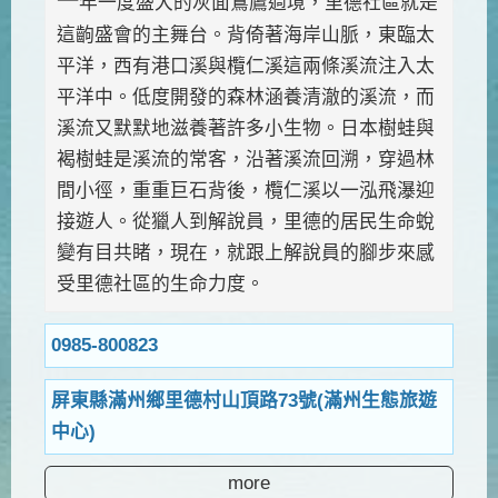
一
年一度盛大的灰面鵟鷹過境，里德社區就是
這齣盛會的主舞台。背倚著海岸山脈，東臨太
平洋，西有港口溪與欖仁溪這兩條溪流注入太
平洋中。低度開發的森林涵養清澈的溪流，而
溪流又默默地滋養著許多小生物。日本樹蛙與
褐樹蛙是溪流的常客，沿著溪流回溯，穿過林
間小徑，重重巨石背後，欖仁溪以一泓飛瀑迎
接遊人。從獵人到解說員，里德的居民生命蛻
變有目共睹，現在，就跟上解說員的腳步來感
受里德社區的生命力度。
0985-800823
屏東縣滿州鄉里德村山頂路73號(滿州生態旅遊
中心)
more