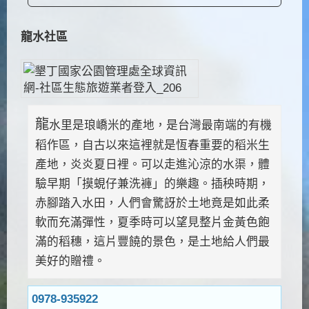
龍水社區
龍
水里是琅嶠米的產地，是台灣最南端的有機
稻作區，自古以來這裡就是恆春重要的稻米生
產地，炎炎夏日裡。可以走進沁涼的水渠，體
驗早期「摸蜆仔兼洗褲」的樂趣。插秧時期，
赤腳踏入水田，人們會驚訝於土地竟是如此柔
軟而充滿彈性，夏季時可以望見整片金黃色飽
滿的稻穗，這片豐饒的景色，是土地給人們最
美好的贈禮。
0978-935922