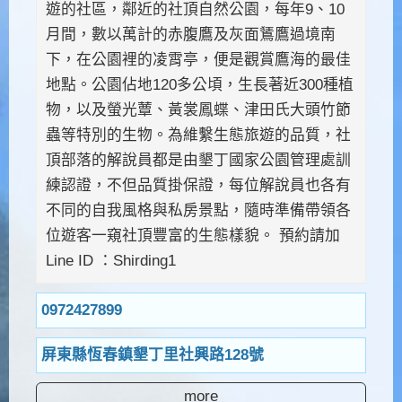
遊的社區，鄰近的社頂自然公園，每年9、10
月間，數以萬計的赤腹鷹及灰面鵟鷹過境南
下，在公園裡的凌霄亭，便是觀賞鷹海的最佳
地點。公園佔地120多公頃，生長著近300種植
物，以及螢光蕈、黃裳鳳蝶、津田氏大頭竹節
蟲等特別的生物。為維繫生態旅遊的品質，社
頂部落的解說員都是由墾丁國家公園管理處訓
練認證，不但品質掛保證，每位解說員也各有
不同的自我風格與私房景點，隨時準備帶領各
位遊客一窺社頂豐富的生態樣貌。 預約請加
Line ID ：Shirding1
0972427899
屏東縣恆春鎮墾丁里社興路128號
more