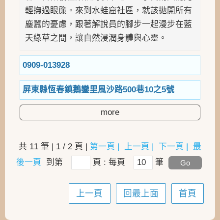
輕撫過眼簾。來到水蛙窟社區，就該拋開所有
塵囂的憂慮，跟著解說員的腳步一起漫步在藍
天綠草之間，讓自然浸潤身體與心靈。
0909-013928
屏東縣恆春鎮鵝鑾里風沙路500巷10之5號
more
共 11 筆 | 1 / 2 頁 |
第一頁 |
上一頁 |
下一頁 |
最
後一頁
到第
頁 : 每頁
筆
上一頁
回最上面
首頁