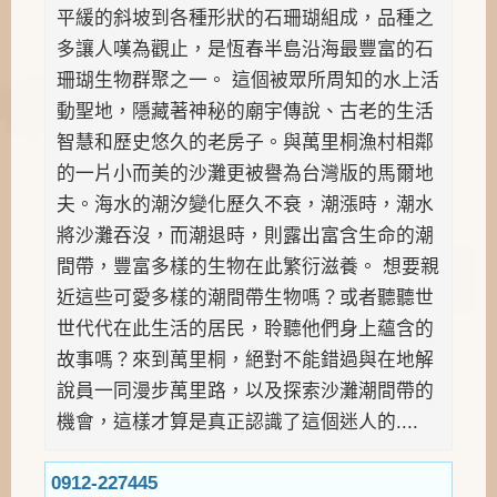
平緩的斜坡到各種形狀的石珊瑚組成，品種之
多讓人嘆為觀止，是恆春半島沿海最豐富的石
珊瑚生物群聚之一。 這個被眾所周知的水上活
動聖地，隱藏著神秘的廟宇傳說、古老的生活
智慧和歷史悠久的老房子。與萬里桐漁村相鄰
的一片小而美的沙灘更被譽為台灣版的馬爾地
夫。海水的潮汐變化歷久不衰，潮漲時，潮水
將沙灘吞沒，而潮退時，則露出富含生命的潮
間帶，豐富多樣的生物在此繁衍滋養。 想要親
近這些可愛多樣的潮間帶生物嗎？或者聽聽世
世代代在此生活的居民，聆聽他們身上蘊含的
故事嗎？來到萬里桐，絕對不能錯過與在地解
說員一同漫步萬里路，以及探索沙灘潮間帶的
機會，這樣才算是真正認識了這個迷人的....
0912-227445