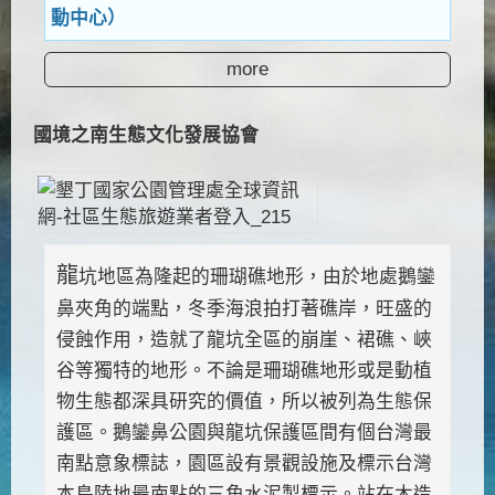
動中心）
more
國境之南生態文化發展協會
龍
坑地區為隆起的珊瑚礁地形，由於地處鵝鑾
鼻夾角的端點，冬季海浪拍打著礁岸，旺盛的
侵蝕作用，造就了龍坑全區的崩崖、裙礁、峽
谷等獨特的地形。不論是珊瑚礁地形或是動植
物生態都深具研究的價值，所以被列為生態保
護區。鵝鑾鼻公園與龍坑保護區間有個台灣最
南點意象標誌，園區設有景觀設施及標示台灣
本島陸地最南點的三角水泥製標示。站在木造