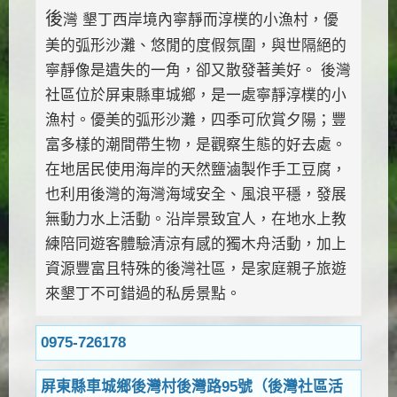
後
灣 墾丁西岸境內寧靜而淳樸的小漁村，優
美的弧形沙灘、悠閒的度假氛圍，與世隔絕的
寧靜像是遺失的一角，卻又散發著美好。 後灣
社區位於屏東縣車城鄉，是一處寧靜淳樸的小
漁村。優美的弧形沙灘，四季可欣賞夕陽；豐
富多樣的潮間帶生物，是觀察生態的好去處。
在地居民使用海岸的天然鹽滷製作手工豆腐，
也利用後灣的海灣海域安全、風浪平穩，發展
無動力水上活動。沿岸景致宜人，在地水上教
練陪同遊客體驗清涼有感的獨木舟活動，加上
資源豐富且特殊的後灣社區，是家庭親子旅遊
來墾丁不可錯過的私房景點。
0975-726178
屏東縣車城鄉後灣村後灣路95號（後灣社區活