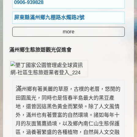
0906-939828
屏東縣滿州鄉九棚路水燭路2號
more
滿州鄉生態旅遊觀光促進會
滿
州鄉有著美麗的草原，古樸的老厝，悠閒的
田園風光，同時也是恆春半島最大的黑豆產
地，還曾因這黑色黃金而繁榮。除了人文風情
外，滿州也有著豐富的自然環境。諸如每年十
月的灰面鵟鷹過境，以及鄉內南仁山生態保護
區，涵養著繁盛的各種植物，自然與人文交融