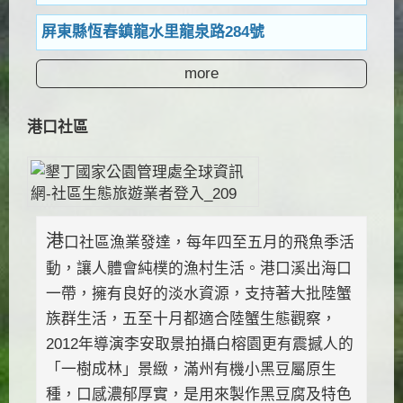
屏東縣恆春鎮龍水里龍泉路284號
more
港口社區
港
口社區漁業發達，每年四至五月的飛魚季活
動，讓人體會純樸的漁村生活。港口溪出海口
一帶，擁有良好的淡水資源，支持著大批陸蟹
族群生活，五至十月都適合陸蟹生態觀察，
2012年導演李安取景拍攝白榕園更有震撼人的
「一樹成林」景緻，滿州有機小黑豆屬原生
種，口感濃郁厚實，是用來製作黑豆腐及特色