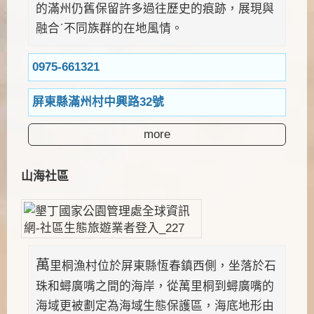
的滿州仍舊保留許多過往歷史的痕跡，展現與
融合ˊ不同族群的在地風情。
0975-661321
屏東縣滿州村中興路32號
more
山海社區
萬
里桐漁村位於屏東縣恆春鎮西側，坐落於石
珠和蟳廣嘴之間的海岸，從萬里桐到蟳廣嘴的
海域更被劃定為海域生態保護區，海底地形由