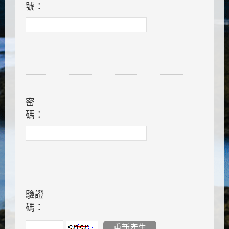
號：
密
碼：
驗證
碼：