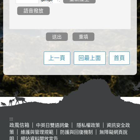
上一頁
回最上面
首頁
:::
政風信箱
中英日雙語詞彙
隱私權政策
資訊安全政
策
維護與管理規範
防護與回復機制
無障礙網頁說
明
網站資料開放宣告