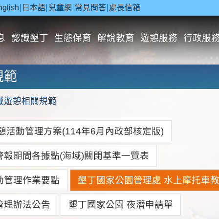
nglish
日本語
兒童網
常見問答
處長信箱
息
認識墾丁
生態保育
解說教育
遊憩服務
行政服
規範
)域遊憩相關規範
活動管理方案(114年6月內政部核定版)
報期間各據點(海域)關閉基準一覽表
動管理作業要點
墾丁國家公園管理處 水上摩托車
管理辦法公告
墾丁國家公園 夜潛申請單