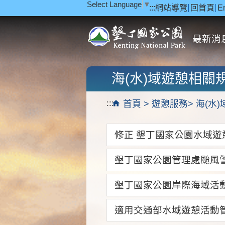
Select Language
▼
:::
網站導覽
回首頁
E
跳到主要內容區塊
最新消
海(水)域遊憩相關
:::
首頁
遊憩服務
海(水
修正 墾丁國家公園水域遊憩
墾丁國家公園管理處颱風警
墾丁國家公園岸際海域活
適用交通部水域遊憩活動