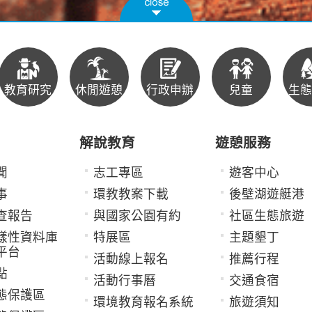
教育研究
休閒遊憩
行政申辦
兒童
生態
解說教育
遊憩服務
聞
志工專區
遊客中心
事
環教教案下載
後壁湖遊艇港
查報告
與國家公園有約
社區生態旅遊
樣性資料庫
特展區
主題墾丁
平台
活動線上報名
推薦行程
點
活動行事曆
交通食宿
態保護區
環境教育報名系統
旅遊須知