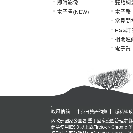
即時影像
雙語詞
電子書(NEW)
電子報
常見問
RSS訂
相關連
電子賀
:::
政風信箱
中英日雙語詞彙
隱私權政
內政部國家公園署 墾丁國家公園管理處 版權所有 Kenting Na
建議使用IE9.0 以上或Firefox、Chrome 