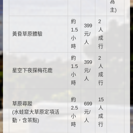
為
主)
約
2
399
1.5
人
黃昏草原體驗
元/
小
成
人
時
行
約
2
399
1.5
人
星空下夜探梅花鹿
元/
小
成
人
時
行
約
15
草原尋蹤
699
2.5
人
(水蛙窟大草原定項活
元/
小
成
動，含茶點)
人
時
行