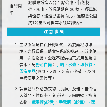
經聯絡道進入台 1 線公路，行經枋
自行開
寮，枋山，於楓港轉台 26 線， 經車城
車
與恆春，繞經鵝鑾鼻向北，過龍磐公園
約1公里即可抵達水蛙窟部落。
注 意 事 項
生態旅遊是負責任的旅遊，為愛護地球環
境，力行環保，落實生態旅遊精神，減少使
用一次性物品，全程不提供拋棄式用品及瓶
裝水，請
務必自備
：
手帕、水壺、環保筷、
盥洗用品
(毛巾、牙刷、牙膏)、拖鞋，及可
重複使用之雨具等。
請穿著戶外活動衣物（長褲）及鞋，自備個
人藥品、健保卡、身分證、太陽眼鏡、換洗
衣物、
遮陽帽(必備)、手電筒（必備）、雨