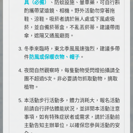
具（必備）
、防蚊設施、暈車藥，可自行斟
酌攜帶望遠鏡、相機。野外活動勿穿著拖
鞋、涼鞋。吸菸者請於無人處或下風處吸
菸，並自備菸蒂盒，不亂丟菸蒂。建議帶雨
傘，遮陽又通風避雨。
冬季來臨時，東北季風風速強烈，建議多帶
件
防風或保暖衣物、帽子
。
夜間自然觀察時，每隻動物受閃燈拍攝請全
團不超過5次。非必要請勿抓取動物，摘取
植物。
本活動步行活動多，體力消耗大，報名活動
前請自行評估體能狀況，並詳閱本活動注意
事項，如有特殊症狀者或需求，請於活動前
主動告知主辦單位，以確保您參與活動的安