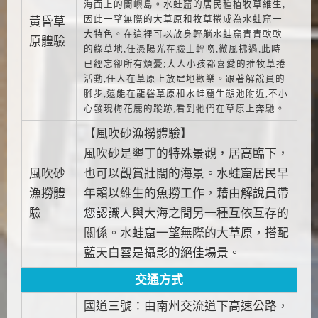
海面上的蘭嶼島。水蛙窟的居民種植牧草維生
,
因此一望無際的大草原和牧草捲成為水蛙窟一
黃昏草
大特色。在這裡可以放身輕躺水蛙窟青青軟軟
原體驗
的綠草地
,
任憑陽光在臉上輕吻
,
微風拂過
,
此時
已經忘卻所有煩憂
;
大人小孩都喜愛的推牧草捲
活動
,
任人在草原上放肆地歡樂。跟著解說員的
腳步
,
還能在龍磐草原和水蛙窟生態池附近
,
不小
心發現梅花鹿的蹤跡
,
看到牠們在草原上奔馳。
【風吹砂漁撈體驗】
風吹砂是墾丁的特殊景觀，居高臨下，
風吹砂
也可以觀賞壯闊的海景。水蛙窟居民早
漁撈體
年賴以維生的魚撈工作，藉由解說員帶
驗
您認識人與大海之間另一種互依互存的
關係。水蛙窟一望無際的大草原，搭配
藍天白雲是攝影的絕佳場景。
交通方式
國道三號：由南州交流道下高速公路，