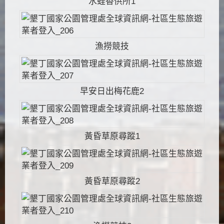
水蛙香供所1
漁撈競技
早安日出梅花鹿2
黃昏草原尋蹤1
黃昏草原尋蹤2