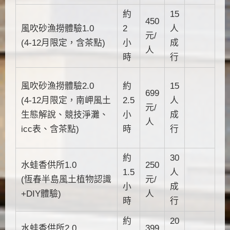
約
15
450
風吹砂漁撈體驗1.0
2
人
元/
(4-12月限定，含茶點)
小
成
人
時
行
風吹砂漁撈體驗2.0
約
15
699
(4-12月限定，南岬風土
2.5
人
元/
生態解說、競技淨灘、
小
成
人
icc表、含茶點)
時
行
約
30
水蛙香供所1.0
250
1.5
人
(恆春半島風土植物認識
元/
小
成
+DIY體驗)
人
時
行
約
20
水蛙香供所2.0
399