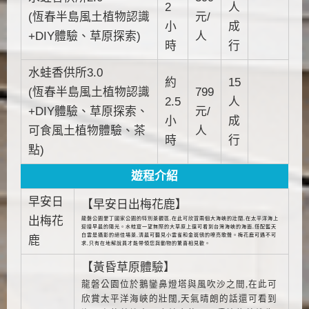
2
人
(恆春半島風土植物認識
元/
小
成
+DIY體驗、草原探索)
人
時
行
水蛙香供所3.0
約
15
(恆春半島風土植物認識
799
2.5
人
+DIY體驗、草原探索、
元/
小
成
可食風土植物體驗、茶
人
時
行
點)
遊程介紹
早安日
【早安日出梅花鹿】
出梅花
龍磐公園墾丁國家公園的特別景觀區
,
在此可欣賞兩個大海峽的壯闊
,
在太平洋海上
迎接早晨的陽光。水蛙窟一望無際的大草原上還可看到台灣海峽的海面
,
搭配藍天
白雲是攝影的絕佳場景
,
清晨可聽見小雲雀和金斑鴴的嘹亮歌聲。梅花鹿可遇不可
鹿
求
,
只有在地解說員才能帶領您與動物的驚喜相見歡。
【黃昏草原體驗】
龍磐公園位於鵝鑾鼻燈塔與風吹沙之間
,
在此可
欣賞太平洋海峽的壯闊
,
天氣晴朗的話還可看到