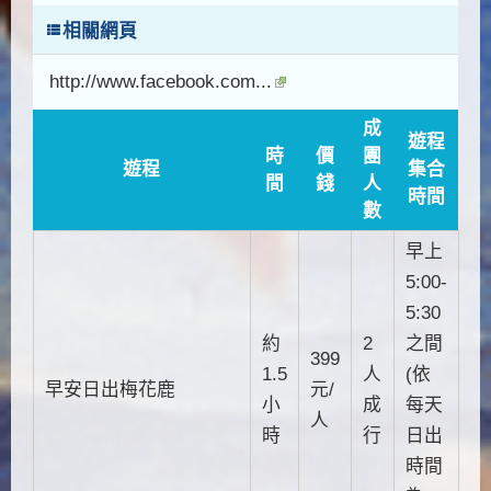
相關網頁
http://www.facebook.com...
成
遊程
時
價
團
遊程
集合
間
錢
人
時間
數
早上
5:00-
5:30
約
2
之間
399
1.5
人
(依
早安日出梅花鹿
元/
小
成
每天
人
時
行
日出
時間