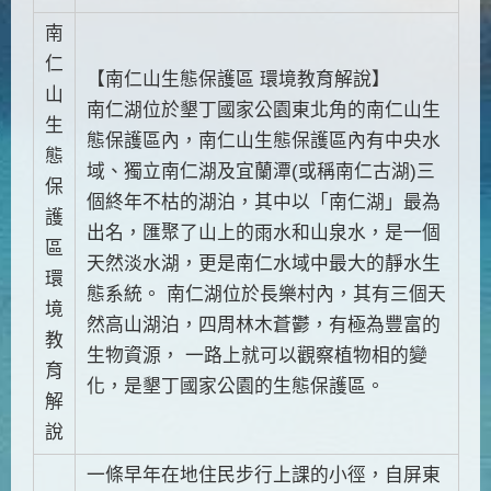
南
仁
【南仁山生態保護區 環境教育解說】
山
南仁湖位於墾丁國家公園東北角的南仁山生
生
態保護區內，南仁山生態保護區內有中央水
態
域、獨立南仁湖及宜蘭潭(或稱南仁古湖)三
保
個終年不枯的湖泊，其中以「南仁湖」最為
護
出名，匯聚了山上的雨水和山泉水，是一個
區
天然淡水湖，更是南仁水域中最大的靜水生
環
態系統。 南仁湖位於長樂村內，其有三個天
境
然高山湖泊，四周林木蒼鬱，有極為豐富的
教
生物資源， 一路上就可以觀察植物相的變
育
化，是墾丁國家公園的生態保護區。
解
說
一條早年在地住民步行上課的小徑，自屏東