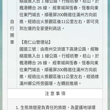
絡道進入台 1 線公路，行經枋寮，枋山，於
楓港轉台 26 線， 經車城與恆春，恆春向東
往東門城去，順著屏200縣道往滿州方向前
自
進，經過出火景觀區後11公里左右，即可見
行
到左邊的全家便利商店。
開
車
【南仁山管理站】
國道三號：由南州交流道下高速公路，經聯
絡道進入台 1 線公路，行經枋寮，枋山，於
楓港轉台 26 線， 經車城與恆春，恆春向東
往東門城去，順著屏200縣道往滿州方向前
進，經過出火景觀區後11公里左右，經過達
滿州鄉公所旁圓環，左轉前進順。
注 意 事 項
生態旅遊是負責任的旅遊，為愛護地球環