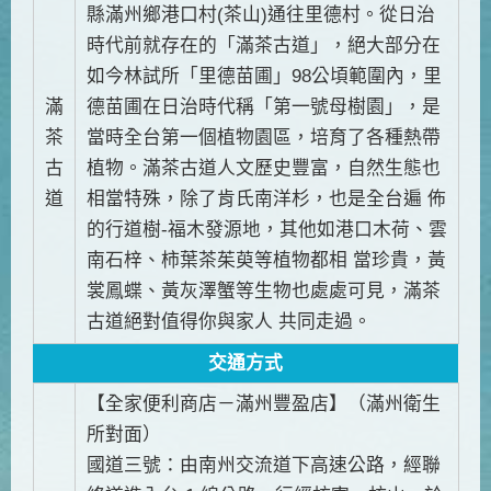
縣滿州鄉港口村(茶山)通往里德村。從日治
時代前就存在的「滿茶古道」，絕大部分在
如今林試所「里德苗圃」98公頃範圍內，里
滿
德苗圃在日治時代稱「第一號母樹園」，是
茶
當時全台第一個植物園區，培育了各種熱帶
古
植物。滿茶古道人文歷史豐富，自然生態也
道
相當特殊，除了肯氏南洋杉，也是全台遍 佈
的行道樹-福木發源地，其他如港口木荷、雲
南石梓、柿葉茶茱萸等植物都相 當珍貴，黃
裳鳳蝶、黃灰澤蟹等生物也處處可見，滿茶
古道絕對值得你與家人 共同走過。
交通方式
【全家便利商店－滿州豐盈店】（滿州衛生
所對面）
國道三號：由南州交流道下高速公路，經聯