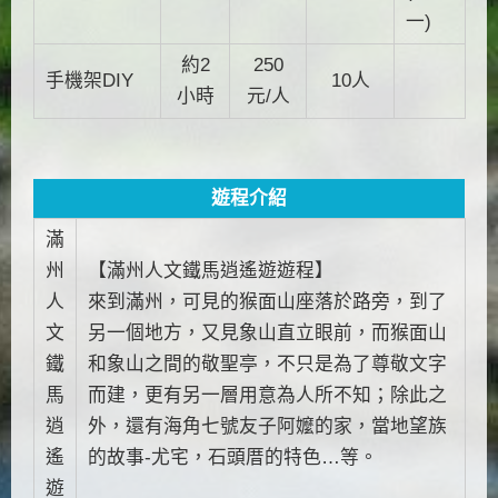
一)
約2
250
手機架DIY
10人
小時
元/人
遊程介紹
滿
州
【滿州人文鐵馬逍遙遊遊程】
人
來到滿州，可見的猴面山座落於路旁，到了
文
另一個地方，又見象山直立眼前，而猴面山
鐵
和象山之間的敬聖亭，不只是為了尊敬文字
馬
而建，更有另一層用意為人所不知；除此之
逍
外，還有海角七號友子阿嬤的家，當地望族
遙
的故事-尤宅，石頭厝的特色…等。
遊