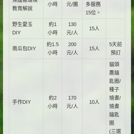
保護區環境
小時
元/團
多服務
教育解說
15位。
野生愛玉
約1
130
15人
DIY
小時
元/人
約1.5
200
5天前
南瓜包DIY
15人
小時
元/人
預訂
貓頭
鷹鑰
匙圈/
種子
約2
170
燒畫/
手作DIY
10人
小時
元/人
燒畫
鑰匙
圈
(三選