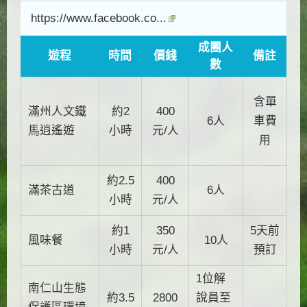
https://www.facebook.co...
成團人
遊程
時間
價錢
備註
數
含單
滿州人文鐵
約2
400
車費
6人
馬逍遙遊
小時
元/人
用
約2.5
400
滿茶古道
6人
小時
元/人
約1
350
5天前
風味餐
10人
小時
元/人
預訂
1位解
南仁山生態
約3.5
2800
說員至