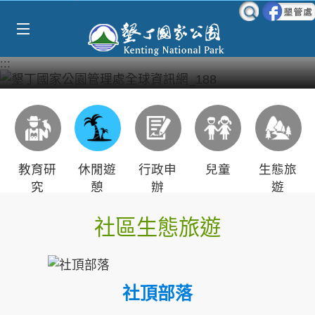
Select Language
▼
跳到主要內容區塊
:::
教育研
休閒遊
行政申
兒童
生態旅
究
憩
辦
遊
社區生態旅遊
社頂部落