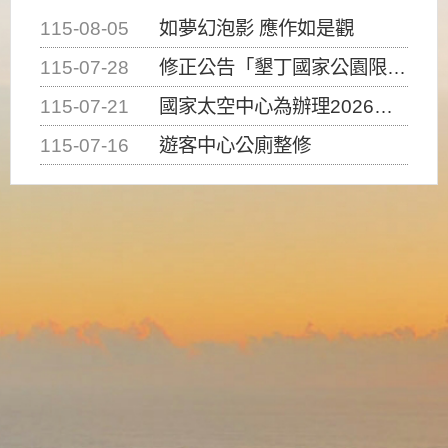
115-08-05
如夢幻泡影 應作如是觀
115-07-28
修正公告「墾丁國家公園限制水域遊憩活動之種類、範圍、時間及行為」，自即日生效。
115-07-21
國家太空中心為辦理2026台灣盃火箭競賽，陸、海、空域警戒及協調相關事宜，因颱風備案事宜
115-07-16
遊客中心公廁整修