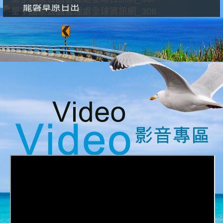
龍磐草原日出