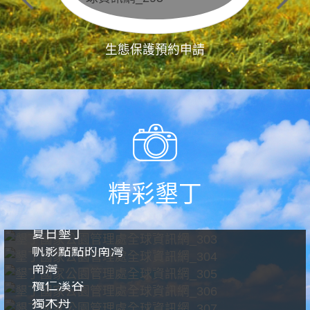
生態保護預約申請
精彩墾丁
夏日墾丁
帆影點點的南灣
南灣
欖仁溪谷
獨木舟