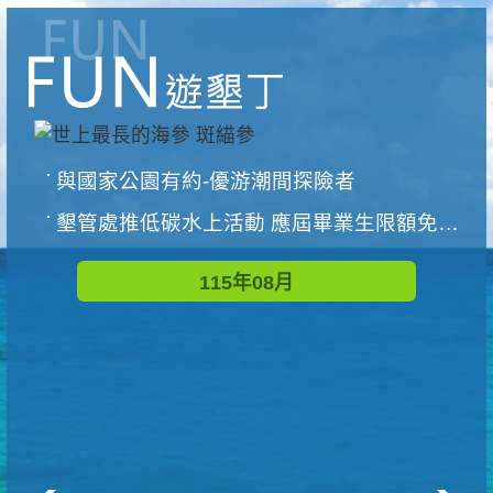
與國家公園有約-優游潮間探險者
墾管處推低碳水上活動 應屆畢業生限額免費參加
115年08月