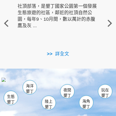
社頂部落，是墾丁國家公園第一個發展
龍水
生態旅遊的社區，鄰近的社頂自然公
的有
園，每年9、10月間，數以萬計的赤腹
重要
鷹及灰 ...
走進沁 
詳全文
南仁湖
龜山
海生館
滿州
出火
恆春
佳樂水
萬里桐
龍鑾潭自然中心
森林遊樂區
瓊麻館
南灣
關山
墾管處遊客中心
社頂公園
風吹沙
後壁湖
船帆石
白砂
海洋
龍磐公園
香蕉灣
貓鼻頭
砂島
龍坑
鵝鑾鼻
夜間
玩在
墾丁
墾丁
墾丁
生態
海角
陸上
墾丁
墾丁
墾丁