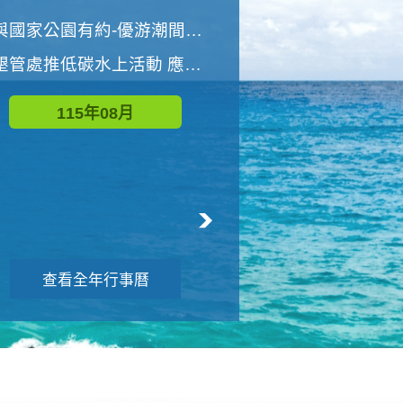
世界地球清潔日 墾管處辦理「2026年墾丁國家公園沙灘淨灘活動」
與國家公園有約-優游潮間探險者
墾管處推低碳水上活動 應屆畢業生限額免費參加
115年09月
115年08月
查看全年行事曆