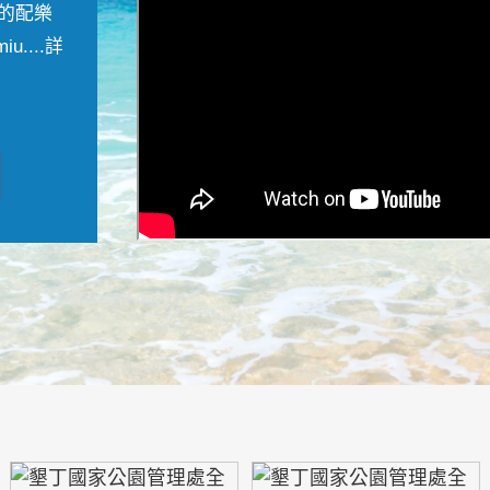
的配樂
....
詳