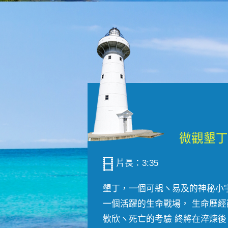
片長：3:35
墾丁，一個可親ヽ易及的神秘小
一個活躍的生命戰場， 生命歷經
歡欣ヽ死亡的考驗 終將在淬煉後