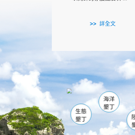
詳全文
龜山
海生館
出
恆春
萬里桐
龍鑾潭自
瓊麻館
關山
後壁
白砂
海洋
貓鼻
墾丁
生態
墾丁