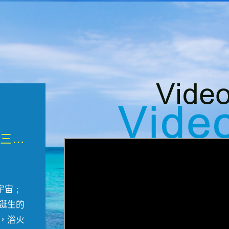
微觀墾丁三部曲 重生....
宇宙﹔
誕生的
，浴火