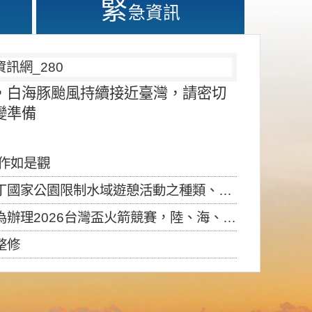
緊
急資訊
，白海豚颱風持續接近臺灣，請密切
變準備
應作如是觀
園限制水域遊憩活動之種類、範圍、時間及行為」，自即日生效。
6台灣盃火箭競賽，陸、海、空域警戒及協調相關事宜，因颱風備案事宜
整修