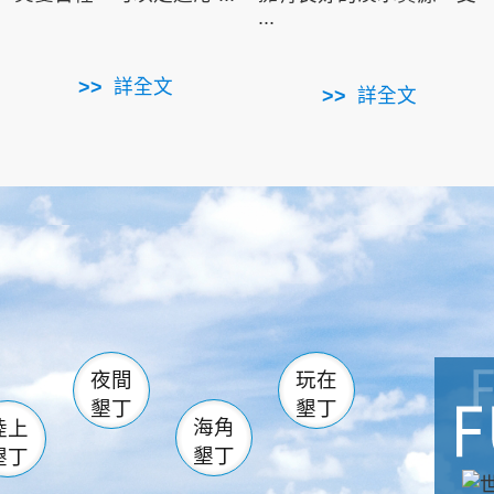
...
詳全文
詳全文
南仁湖
滿州
火
佳樂水
然中心
森林遊樂區
南灣
墾管處遊客中心
社頂公園
風吹沙
湖
船帆石
龍磐公園
香蕉灣
頭
砂島
龍坑
鵝鑾鼻
夜間
玩在
墾丁
墾丁
海角
陸上
墾丁
墾丁