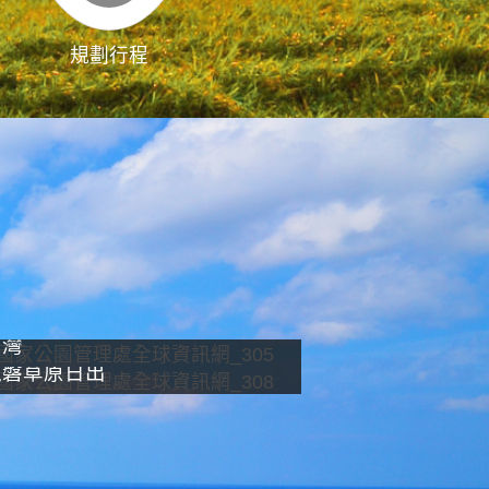
規劃行程
影像直播
南灣
龍磐草原日出