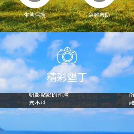
生態保護
急難救助
精彩墾丁
帆影點點的南灣
獨木舟