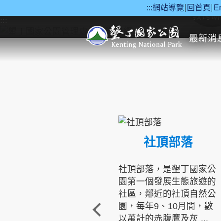
:::
網站導覽
回首頁
E
跳到主要內容區塊
教育研
:::
最新消
社頂部落
社頂部落，是墾丁國家公
園第一個發展生態旅遊的
社區，鄰近的社頂自然公
園，每年9、10月間，數
以萬計的赤腹鷹及灰 ...