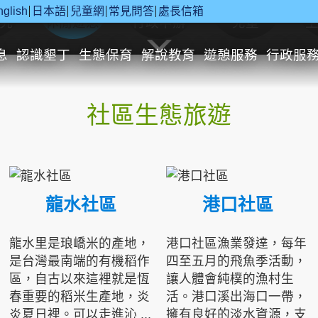
nglish
日本語
兒童網
常見問答
處長信箱
究
休閒遊憩
行政申辦
兒童
息
認識墾丁
生態保育
解說教育
遊憩服務
行政服
社區生態旅遊
龍水社區
港口社區
龍水里是琅嶠米的產地，
港口社區漁業發達，每年
是台灣最南端的有機稻作
四至五月的飛魚季活動，
區，自古以來這裡就是恆
讓人體會純樸的漁村生
春重要的稻米生產地，炎
活。港口溪出海口一帶，
炎夏日裡。可以走進沁 ...
擁有良好的淡水資源，支