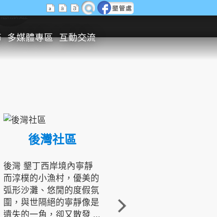
生態旅遊
務
多媒體專區
互動交流
後灣社區
國境之南生態文化發展協會
後灣 墾丁西岸境內寧靜
而淳樸的小漁村，優美的
龍坑地區為隆起的珊瑚礁
弧形沙灘、悠閒的度假氛
地形，由於地處鵝鑾鼻夾
圍，與世隔絕的寧靜像是
角的端點，冬季海浪拍打
遺失的一角，卻又散發 ...
著礁岸，旺盛的侵蝕作