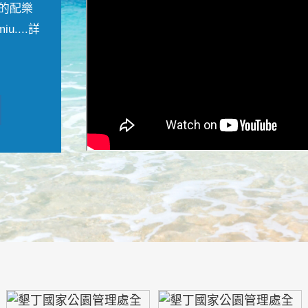
的配樂
....
詳