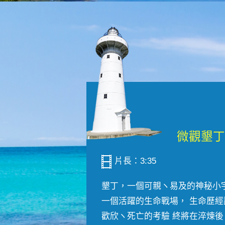
片長：3:35
墾丁，一個可親ヽ易及的神秘小
一個活躍的生命戰場， 生命歷經
歡欣ヽ死亡的考驗 終將在淬煉後