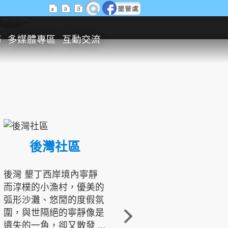
生態旅遊
務
多媒體專區
互動交流
後灣社區
國境之南生態文化發展協會
後灣 墾丁西岸境內寧靜
而淳樸的小漁村，優美的
龍坑地區為隆起的珊瑚礁
弧形沙灘、悠閒的度假氛
地形，由於地處鵝鑾鼻夾
圍，與世隔絕的寧靜像是
角的端點，冬季海浪拍打
遺失的一角，卻又散發 ...
著礁岸，旺盛的侵蝕作