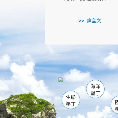
詳全文
龜山
海生館
出
恆春
萬里桐
龍鑾潭自
瓊麻館
關山
後壁
白砂
海洋
貓鼻
墾丁
生態
墾丁