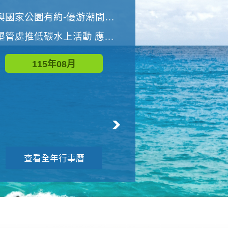
世界地球清潔日 墾管處辦理「2026年墾丁國家公園沙灘淨灘活動」
與國家公園有約-優游潮間探險者
墾管處推低碳水上活動 應屆畢業生限額免費參加
115年09月
115年08月
查看全年行事曆