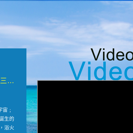
微觀墾丁三部曲 重生....
宇宙﹔
誕生的
，浴火