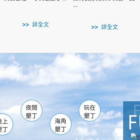
...
詳全文
詳全文
南仁湖
滿州
火
佳樂水
然中心
森林遊樂區
南灣
墾管處遊客中心
社頂公園
風吹沙
湖
船帆石
龍磐公園
香蕉灣
頭
砂島
龍坑
鵝鑾鼻
夜間
玩在
墾丁
墾丁
海角
陸上
墾丁
墾丁