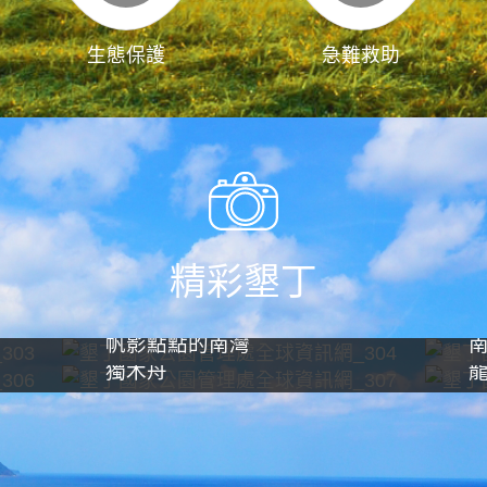
生態保護
急難救助
精彩墾丁
帆影點點的南灣
獨木舟