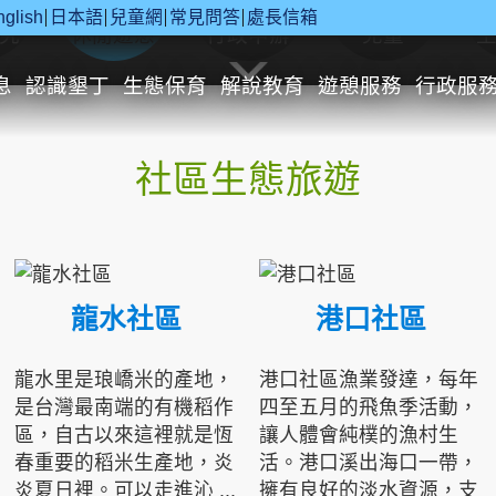
nglish
日本語
兒童網
常見問答
處長信箱
究
休閒遊憩
行政申辦
兒童
息
認識墾丁
生態保育
解說教育
遊憩服務
行政服
社區生態旅遊
龍水社區
港口社區
龍水里是琅嶠米的產地，
港口社區漁業發達，每年
是台灣最南端的有機稻作
四至五月的飛魚季活動，
區，自古以來這裡就是恆
讓人體會純樸的漁村生
春重要的稻米生產地，炎
活。港口溪出海口一帶，
炎夏日裡。可以走進沁 ...
擁有良好的淡水資源，支