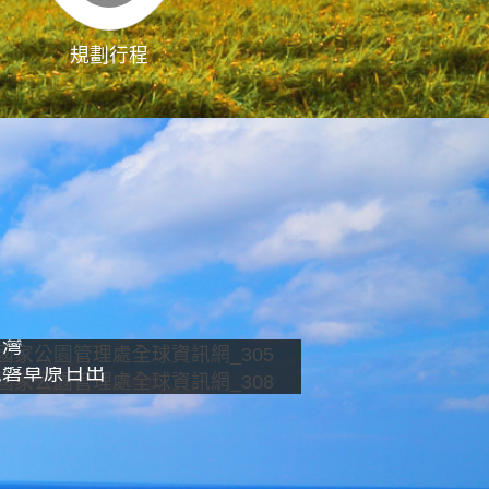
規劃行程
影像直播
南灣
龍磐草原日出