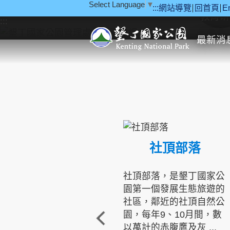
Select Language
▼
:::
網站導覽
回首頁
E
跳到主要內容區塊
教育研
:::
最新消
社頂部落
社頂部落，是墾丁國家公
園第一個發展生態旅遊的
社區，鄰近的社頂自然公
園，每年9、10月間，數
以萬計的赤腹鷹及灰 ...