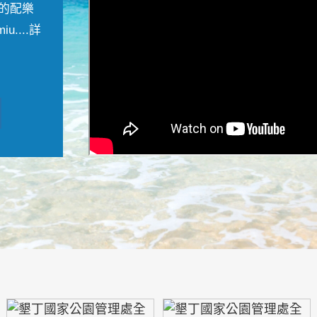
的配樂
....
詳