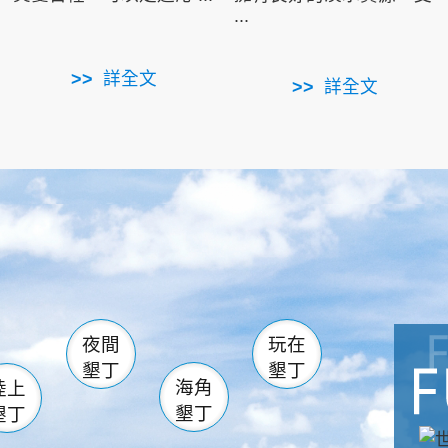
...
詳全文
詳全文
南仁湖
滿州
火
佳樂水
然中心
森林遊樂區
南灣
墾管處遊客中心
社頂公園
風吹沙
湖
船帆石
龍磐公園
香蕉灣
頭
砂島
龍坑
鵝鑾鼻
夜間
玩在
墾丁
墾丁
海角
陸上
墾丁
墾丁