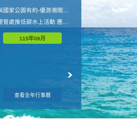
世界地球清潔日 墾管處辦理「2026年墾丁國家公園沙灘淨灘活動」
與國家公園有約-優游潮間探險者
墾管處推低碳水上活動 應屆畢業生限額免費參加
115年09月
115年08月
查看全年行事曆