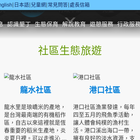
nglish
日本語
兒童網
常見問答
處長信箱
究
休閒遊憩
行政申辦
兒童
息
認識墾丁
生態保育
解說教育
遊憩服務
行政服
社區生態旅遊
龍水社區
港口社區
龍水里是琅嶠米的產地，
港口社區漁業發達，每年
是台灣最南端的有機稻作
四至五月的飛魚季活動，
區，自古以來這裡就是恆
讓人體會純樸的漁村生
春重要的稻米生產地，炎
活。港口溪出海口一帶，
炎夏日裡。可以走進沁 ...
擁有良好的淡水資源，支