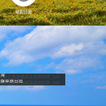
規劃行程
影像直播
南灣
龍磐草原日出