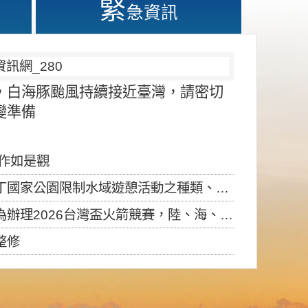
緊
急資訊
，白海豚颱風持續接近臺灣，請密切
變準備
應作如是觀
園限制水域遊憩活動之種類、範圍、時間及行為」，自即日生效。
6台灣盃火箭競賽，陸、海、空域警戒及協調相關事宜，因颱風備案事宜
整修