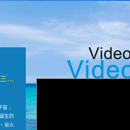
微觀墾丁三部曲 重生....
宇宙﹔
誕生的
，浴火