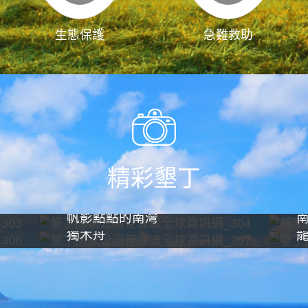
生態保護
急難救助
精彩墾丁
帆影點點的南灣
獨木舟