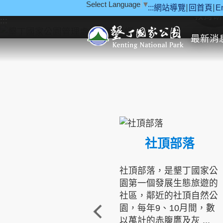
Select Language
▼
:::
網站導覽
回首頁
E
跳到主要內容區塊
教育研
:::
最新消
社頂部落
社頂部落，是墾丁國家公
園第一個發展生態旅遊的
社區，鄰近的社頂自然公
園，每年9、10月間，數
以萬計的赤腹鷹及灰 ...