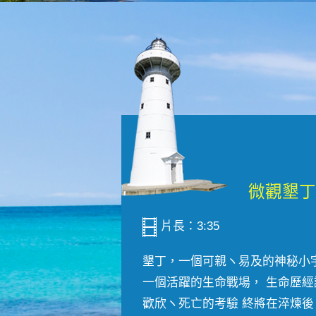
片長：3:35
墾丁，一個可親ヽ易及的神秘小
一個活躍的生命戰場， 生命歷經
歡欣ヽ死亡的考驗 終將在淬煉後