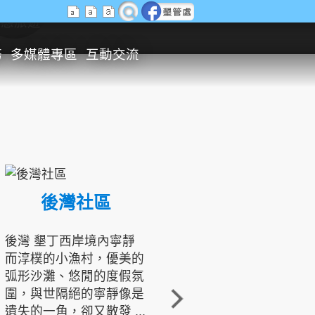
生態旅遊
務
多媒體專區
互動交流
後灣社區
國境之南生態文化發展協會
後灣 墾丁西岸境內寧靜
而淳樸的小漁村，優美的
龍坑地區為隆起的珊瑚礁
弧形沙灘、悠閒的度假氛
地形，由於地處鵝鑾鼻夾
圍，與世隔絕的寧靜像是
角的端點，冬季海浪拍打
遺失的一角，卻又散發 ...
著礁岸，旺盛的侵蝕作