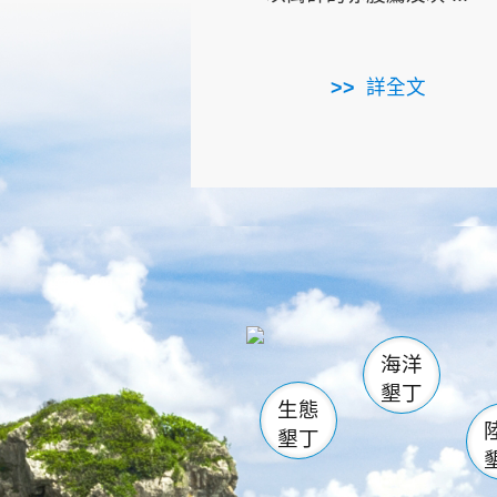
詳全文
龜山
海生館
出
恆春
萬里桐
龍鑾潭自
瓊麻館
關山
後壁
白砂
海洋
貓鼻
墾丁
生態
墾丁