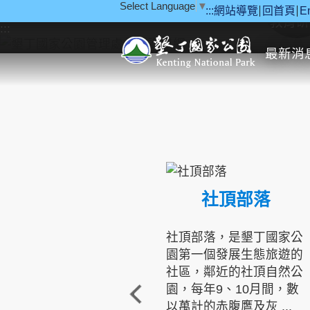
Select Language
▼
:::
網站導覽
回首頁
E
跳到主要內容區塊
教育研
:::
最新消
社頂部落
社頂部落，是墾丁國家公
園第一個發展生態旅遊的
社區，鄰近的社頂自然公
園，每年9、10月間，數
以萬計的赤腹鷹及灰 ...