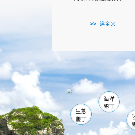
詳全文
龜山
海生館
出
恆春
萬里桐
龍鑾潭自
瓊麻館
關山
後壁
白砂
海洋
貓鼻
墾丁
生態
墾丁