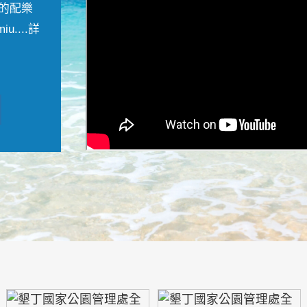
的配樂
....
詳