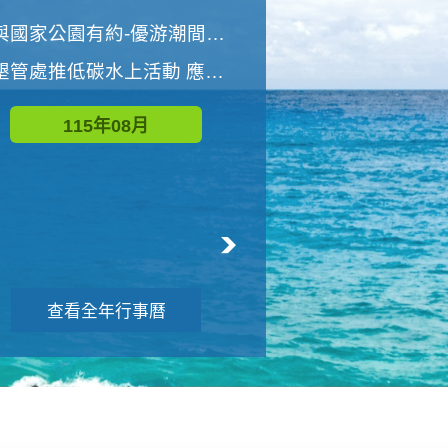
世界地球清潔日 墾管處辦理「2026年墾丁國家公園沙灘淨灘活動」
與國家公園有約-優游潮間探險者
墾管處推低碳水上活動 應屆畢業生限額免費參加
115年09月
115年08月
查看全年行事曆