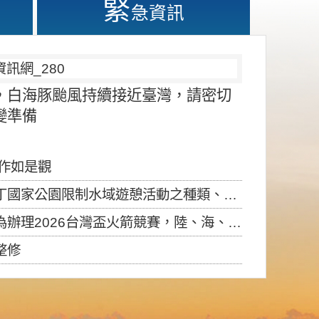
緊
急資訊
，白海豚颱風持續接近臺灣，請密切
變準備
應作如是觀
園限制水域遊憩活動之種類、範圍、時間及行為」，自即日生效。
6台灣盃火箭競賽，陸、海、空域警戒及協調相關事宜，因颱風備案事宜
整修