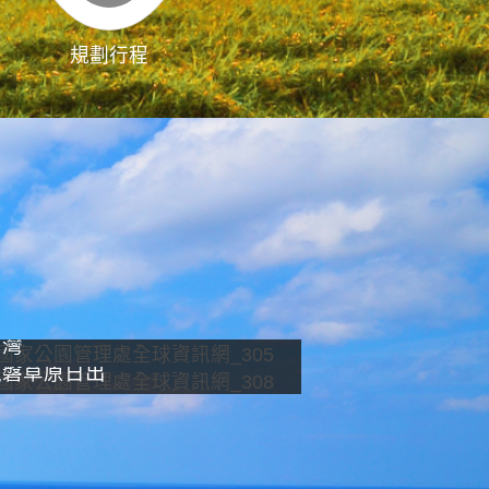
規劃行程
影像直播
南灣
龍磐草原日出