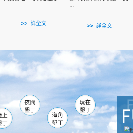
...
詳全文
詳全文
南仁湖
滿州
火
佳樂水
然中心
森林遊樂區
南灣
墾管處遊客中心
社頂公園
風吹沙
湖
船帆石
龍磐公園
香蕉灣
頭
砂島
龍坑
鵝鑾鼻
夜間
玩在
墾丁
墾丁
海角
陸上
墾丁
墾丁