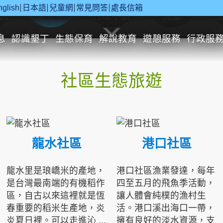
nglish
日本語
兒童網
常見問答
處長信箱
究
休閒遊憩
行政申辦
兒童
息
認識墾丁
生態保育
解說教育
遊憩服務
行政服
社區生態旅遊
龍水社區
港口社區
龍水里是琅嶠米的產地，
港口社區漁業發達，每年
是台灣最南端的有機稻作
四至五月的飛魚季活動，
區，自古以來這裡就是恆
讓人體會純樸的漁村生
春重要的稻米生產地，炎
活。港口溪出海口一帶，
炎夏日裡。可以走進沁 ...
擁有良好的淡水資源，支