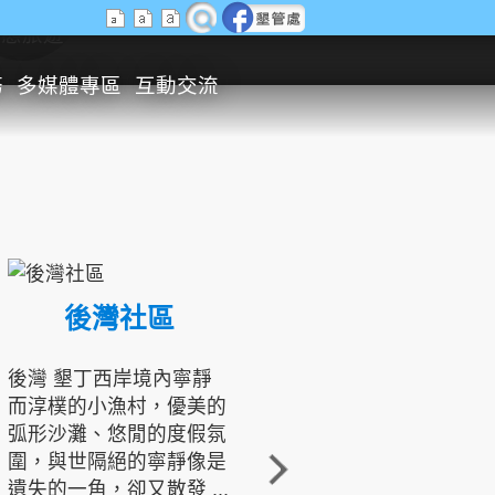
生態旅遊
務
多媒體專區
互動交流
後灣社區
國境之南生態文化發展協會
後灣 墾丁西岸境內寧靜
而淳樸的小漁村，優美的
龍坑地區為隆起的珊瑚礁
弧形沙灘、悠閒的度假氛
地形，由於地處鵝鑾鼻夾
圍，與世隔絕的寧靜像是
角的端點，冬季海浪拍打
遺失的一角，卻又散發 ...
著礁岸，旺盛的侵蝕作