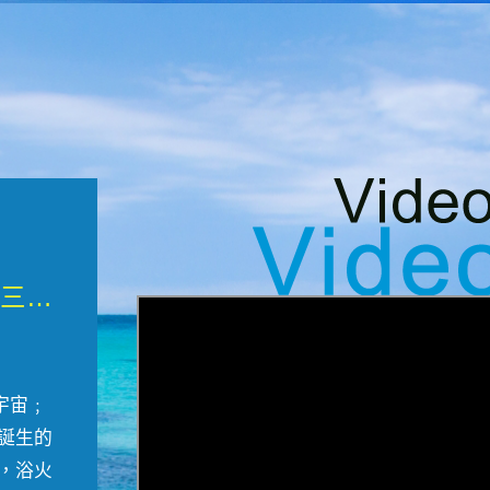
微觀墾丁三部曲 重生....
宇宙﹔
誕生的
，浴火