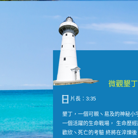
片長：3:35
墾丁，一個可親ヽ易及的神秘小
一個活躍的生命戰場， 生命歷經
歡欣ヽ死亡的考驗 終將在淬煉後