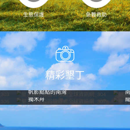
生態保護
急難救助
精彩墾丁
帆影點點的南灣
獨木舟