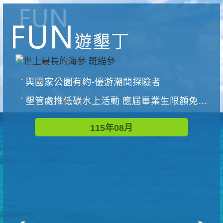
與國家公園有約-優游潮間探險者
墾管處推低碳水上活動 應屆畢業生限額免費參加
115年08月