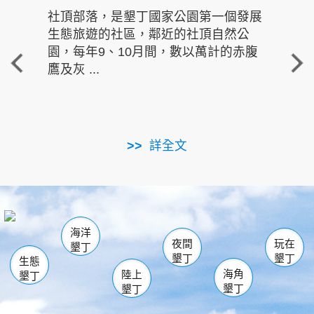
社頂部落，是墾丁國家公園第一個發展
龍水
生態旅遊的社區，鄰近的社頂自然公
的有
園，每年9、10月間，數以萬計的赤腹
重要
鷹及灰 ...
走進沁 
詳全文
南仁湖
龜山
海生館
滿州
出火
恆春
佳樂水
萬里桐
龍鑾潭自然中心
森林遊樂區
瓊麻館
南灣
關山
墾管處遊客中心
社頂公園
風吹沙
後壁湖
船帆石
白砂
海洋
龍磐公園
香蕉灣
貓鼻頭
砂島
龍坑
鵝鑾鼻
夜間
玩在
墾丁
墾丁
墾丁
生態
海角
陸上
墾丁
墾丁
墾丁