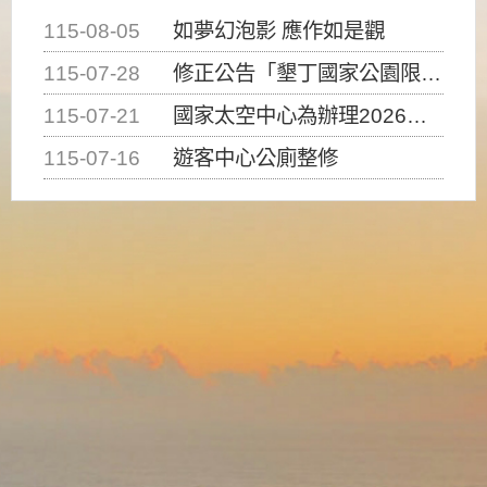
115-08-05
如夢幻泡影 應作如是觀
115-07-28
修正公告「墾丁國家公園限制水域遊憩活動之種類、範圍、時間及行為」，自即日生效。
115-07-21
國家太空中心為辦理2026台灣盃火箭競賽，陸、海、空域警戒及協調相關事宜，因颱風備案事宜
115-07-16
遊客中心公廁整修