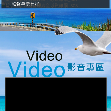
龍磐草原日出