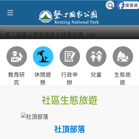
Select Language
▼
跳到主要內容區塊
:::
教育研
休閒遊
行政申
兒童
生態旅
究
憩
辦
遊
社區生態旅遊
社頂部落