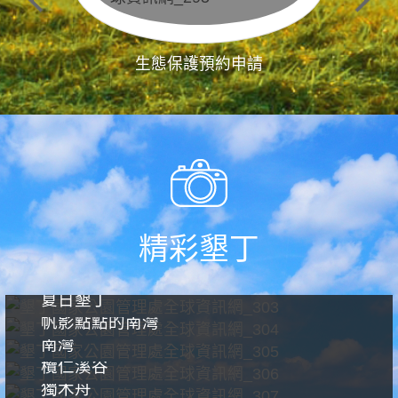
生態保護預約申請
精彩墾丁
夏日墾丁
帆影點點的南灣
南灣
欖仁溪谷
獨木舟