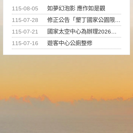
115-08-05
如夢幻泡影 應作如是觀
115-07-28
修正公告「墾丁國家公園限制水域遊憩活動之種類、範圍、時間及行為」，自即日生效。
115-07-21
國家太空中心為辦理2026台灣盃火箭競賽，陸、海、空域警戒及協調相關事宜，因颱風備案事宜
115-07-16
遊客中心公廁整修