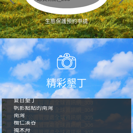
生態保護預約申請
精彩墾丁
夏日墾丁
帆影點點的南灣
南灣
欖仁溪谷
獨木舟