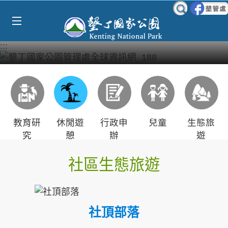
Select Language
▼
跳到主要內容區塊
:::
教育研
休閒遊
行政申
兒童
生態旅
究
憩
辦
遊
社區生態旅遊
社頂部落