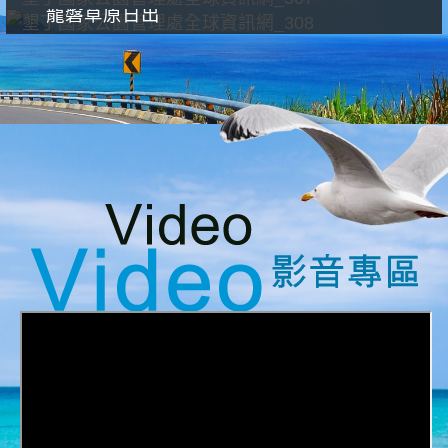
龍磐草原日出