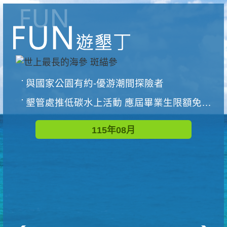
與國家公園有約-優游潮間探險者
墾管處推低碳水上活動 應屆畢業生限額免費參加
115年08月