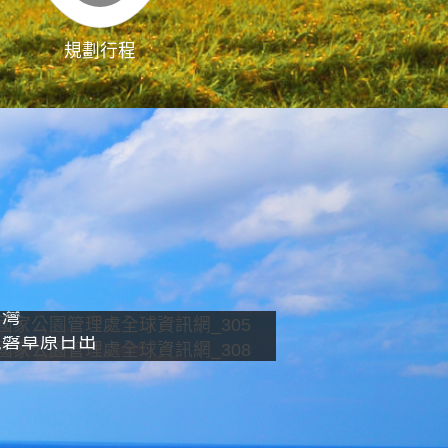
規劃行程
影像直播
南灣
龍磐草原日出