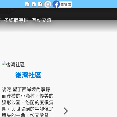
生態旅遊
務
多媒體專區
互動交流
後灣社區
國境之南生態文化發展協會
後灣 墾丁西岸境內寧靜
而淳樸的小漁村，優美的
龍坑地區為隆起的珊瑚礁
弧形沙灘、悠閒的度假氛
地形，由於地處鵝鑾鼻夾
圍，與世隔絕的寧靜像是
角的端點，冬季海浪拍打
遺失的一角，卻又散發 ...
著礁岸，旺盛的侵蝕作