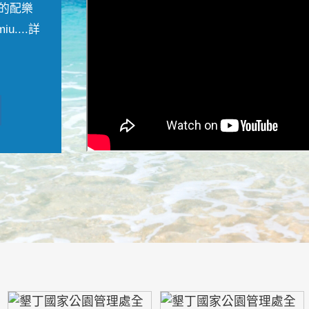
的配樂
....
詳