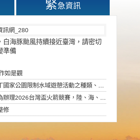
緊
急資訊
，白海豚颱風持續接近臺灣，請密切
變準備
應作如是觀
園限制水域遊憩活動之種類、範圍、時間及行為」，自即日生效。
6台灣盃火箭競賽，陸、海、空域警戒及協調相關事宜，因颱風備案事宜
整修