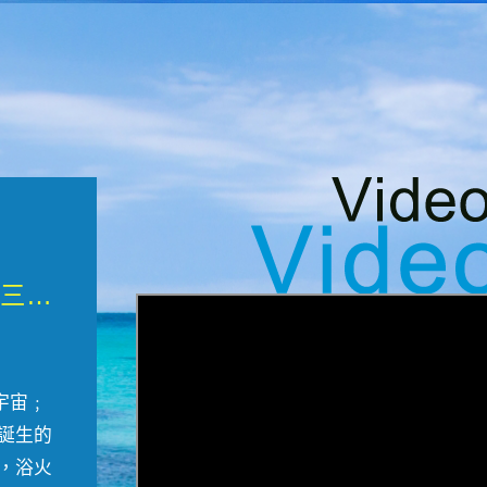
微觀墾丁三部曲 重生....
宇宙﹔
誕生的
，浴火