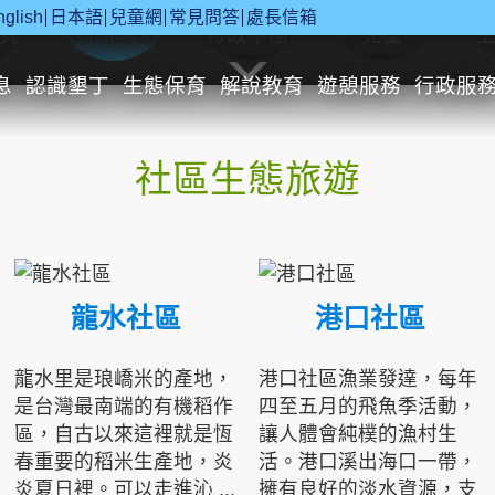
nglish
日本語
兒童網
常見問答
處長信箱
究
休閒遊憩
行政申辦
兒童
息
認識墾丁
生態保育
解說教育
遊憩服務
行政服
社區生態旅遊
龍水社區
港口社區
龍水里是琅嶠米的產地，
港口社區漁業發達，每年
是台灣最南端的有機稻作
四至五月的飛魚季活動，
區，自古以來這裡就是恆
讓人體會純樸的漁村生
春重要的稻米生產地，炎
活。港口溪出海口一帶，
炎夏日裡。可以走進沁 ...
擁有良好的淡水資源，支