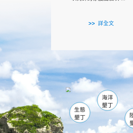
詳全文
龜山
海生館
出
恆春
萬里桐
龍鑾潭自
瓊麻館
關山
後壁
白砂
海洋
貓鼻
墾丁
生態
墾丁