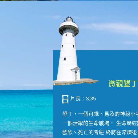
片長：3:35
墾丁，一個可親ヽ易及的神秘小
一個活躍的生命戰場， 生命歷經
歡欣ヽ死亡的考驗 終將在淬煉後