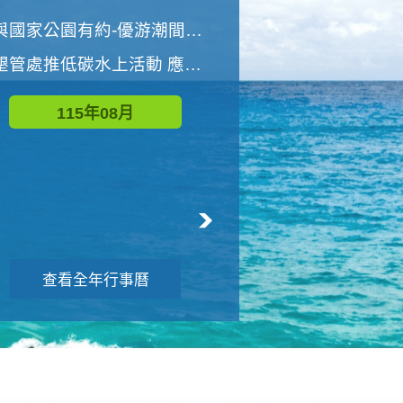
世界地球清潔日 墾管處辦理「2026年墾丁國家公園沙灘淨灘活動」
與國家公園有約-優游潮間探險者
墾管處推低碳水上活動 應屆畢業生限額免費參加
115年09月
115年08月
查看全年行事曆