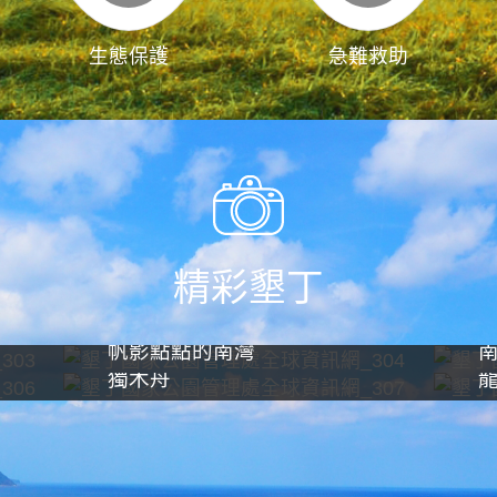
生態保護
急難救助
精彩墾丁
帆影點點的南灣
獨木舟