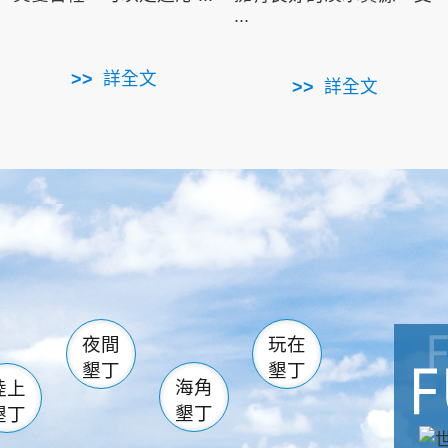
...
詳全文
詳全文
南仁湖
滿州
火
佳樂水
然中心
森林遊樂區
南灣
墾管處遊客中心
社頂公園
風吹沙
湖
船帆石
龍磐公園
香蕉灣
頭
砂島
龍坑
鵝鑾鼻
夜間
玩在
墾丁
墾丁
海角
陸上
墾丁
墾丁