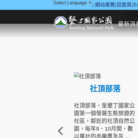
Select Language
▼
:::
網站導覽
回首頁
E
跳到主要內容區塊
教育研
:::
最新消
社頂部落
社頂部落，是墾丁國家公
園第一個發展生態旅遊的
社區，鄰近的社頂自然公
園，每年9、10月間，數
以萬計的赤腹鷹及灰 ...