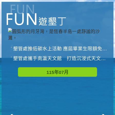
墾管處推低碳水上活動 應屆畢業生限額免費參加
墾管處攜手南瀛天文館 打造沉浸式天文探索營隊
115年07月