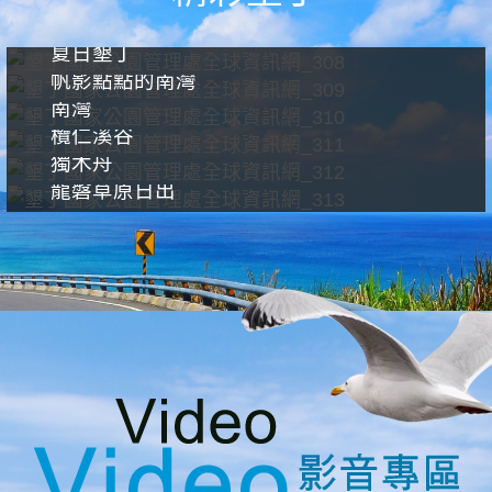
夏日墾丁
帆影點點的南灣
南灣
欖仁溪谷
獨木舟
龍磐草原日出