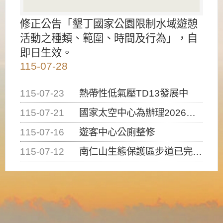
修正公告「墾丁國家公園限制水域遊憩
活動之種類、範圍、時間及行為」，自
即日生效。
115-07-28
115-07-23
熱帶性低氣壓TD13發展中
115-07-21
國家太空中心為辦理2026台灣盃火箭競賽，陸、海、空域警戒及協調相關事宜，因颱風備案事宜
115-07-16
遊客中心公廁整修
115-07-12
南仁山生態保護區步道已完成修復，自115年7月13日（星期一）起恢復開放入園，歡迎民眾依規定申請入園....