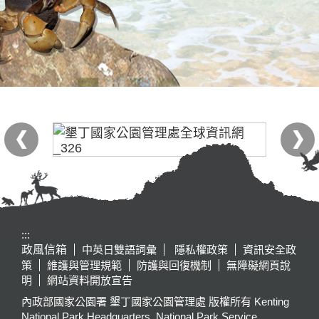
:::
政風信箱
中英日雙語詞彙
隱私權政策
資訊安全政
策
維護與管理規範
防護與回復機制
無障礙網頁說
明
網站資料開放宣告
內政部國家公園署 墾丁國家公園管理處 版權所有 Kenting
National Park Headquarters, National Park Service,