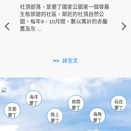
社頂部落，是墾丁國家公園第一個發展
龍水
生態旅遊的社區，鄰近的社頂自然公
的有
園，每年9、10月間，數以萬計的赤腹
重要
鷹及灰 ...
走進沁 
詳全文
南仁湖
龜山
海生館
滿州
出火
恆春
佳樂水
萬里桐
龍鑾潭自然中心
森林遊樂區
瓊麻館
南灣
關山
墾管處遊客中心
社頂公園
風吹沙
後壁湖
船帆石
白砂
海洋
龍磐公園
香蕉灣
貓鼻頭
砂島
龍坑
鵝鑾鼻
夜間
玩在
墾丁
墾丁
墾丁
生態
海角
陸上
墾丁
墾丁
墾丁