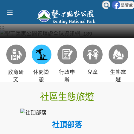
Select Language
▼
跳到主要內容區塊
:::
教育研
休閒遊
行政申
兒童
生態旅
究
憩
辦
遊
社區生態旅遊
社頂部落