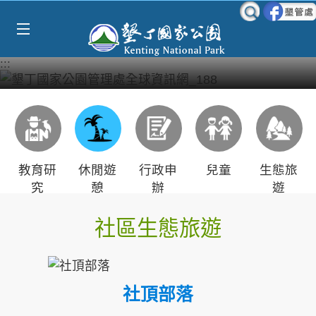
Select Language
▼
跳到主要內容區塊
:::
教育研
休閒遊
行政申
兒童
生態旅
究
憩
辦
遊
社區生態旅遊
社頂部落