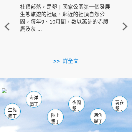
社頂部落，是墾丁國家公園第一個發展
龍水
生態旅遊的社區，鄰近的社頂自然公
的有
園，每年9、10月間，數以萬計的赤腹
重要
鷹及灰 ...
走進沁 
詳全文
南仁湖
龜山
海生館
滿州
出火
恆春
佳樂水
萬里桐
龍鑾潭自然中心
森林遊樂區
瓊麻館
南灣
關山
墾管處遊客中心
社頂公園
風吹沙
後壁湖
船帆石
白砂
海洋
龍磐公園
香蕉灣
貓鼻頭
砂島
龍坑
鵝鑾鼻
夜間
玩在
墾丁
墾丁
墾丁
生態
海角
陸上
墾丁
墾丁
墾丁