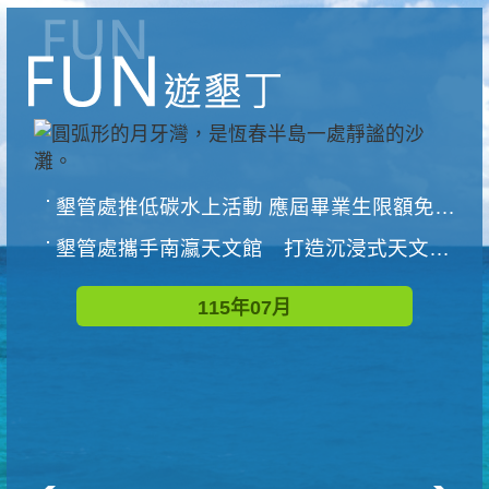
墾管處推低碳水上活動 應屆畢業生限額免費參加
墾管處攜手南瀛天文館 打造沉浸式天文探索營隊
115年07月