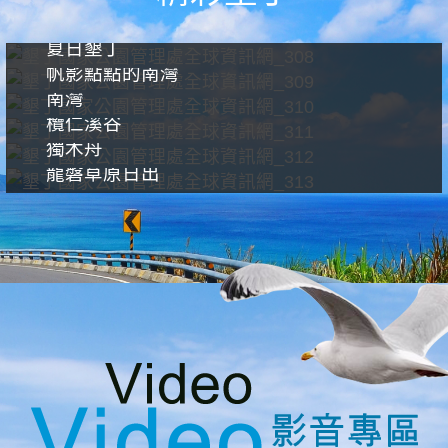
夏日墾丁
帆影點點的南灣
南灣
欖仁溪谷
獨木舟
龍磐草原日出