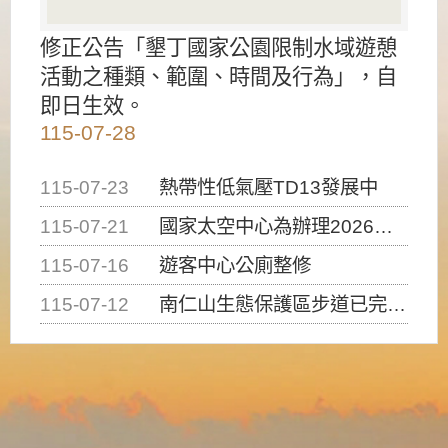
修正公告「墾丁國家公園限制水域遊憩
活動之種類、範圍、時間及行為」，自
即日生效。
115-07-28
115-07-23
熱帶性低氣壓TD13發展中
115-07-21
國家太空中心為辦理2026台灣盃火箭競賽，陸、海、空域警戒及協調相關事宜，因颱風備案事宜
115-07-16
遊客中心公廁整修
115-07-12
南仁山生態保護區步道已完成修復，自115年7月13日（星期一）起恢復開放入園，歡迎民眾依規定申請入園....