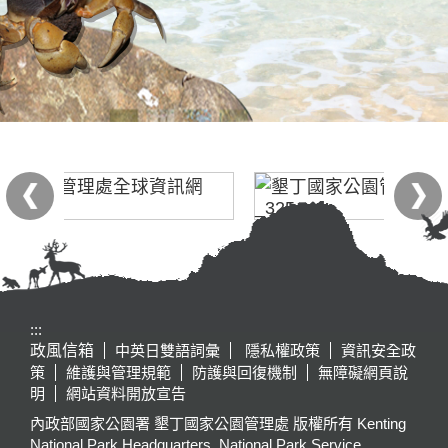
:::
政風信箱
中英日雙語詞彙
隱私權政策
資訊安全政
策
維護與管理規範
防護與回復機制
無障礙網頁說
明
網站資料開放宣告
內政部國家公園署 墾丁國家公園管理處 版權所有 Kenting
National Park Headquarters, National Park Service,