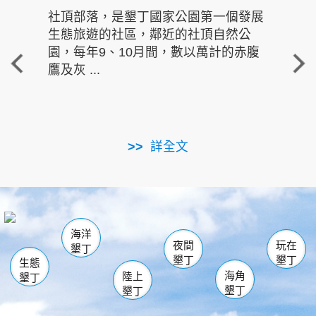
社頂部落，是墾丁國家公園第一個發展
龍水
生態旅遊的社區，鄰近的社頂自然公
的有
園，每年9、10月間，數以萬計的赤腹
重要
鷹及灰 ...
走進沁 
詳全文
南仁湖
龜山
海生館
滿州
出火
恆春
佳樂水
萬里桐
龍鑾潭自然中心
森林遊樂區
瓊麻館
南灣
關山
墾管處遊客中心
社頂公園
風吹沙
後壁湖
船帆石
白砂
海洋
龍磐公園
香蕉灣
貓鼻頭
砂島
龍坑
鵝鑾鼻
夜間
玩在
墾丁
墾丁
墾丁
生態
海角
陸上
墾丁
墾丁
墾丁