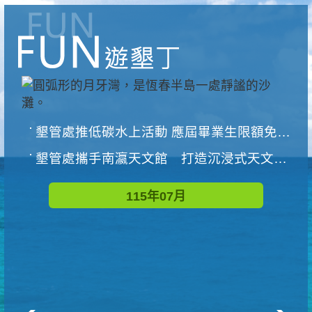
墾管處推低碳水上活動 應屆畢業生限額免費參加
墾管處攜手南瀛天文館 打造沉浸式天文探索營隊
115年07月