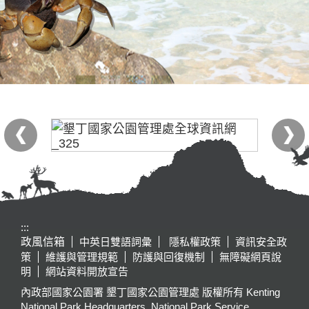
:::
政風信箱
中英日雙語詞彙
隱私權政策
資訊安全政
策
維護與管理規範
防護與回復機制
無障礙網頁說
明
網站資料開放宣告
內政部國家公園署 墾丁國家公園管理處 版權所有 Kenting
National Park Headquarters, National Park Service,