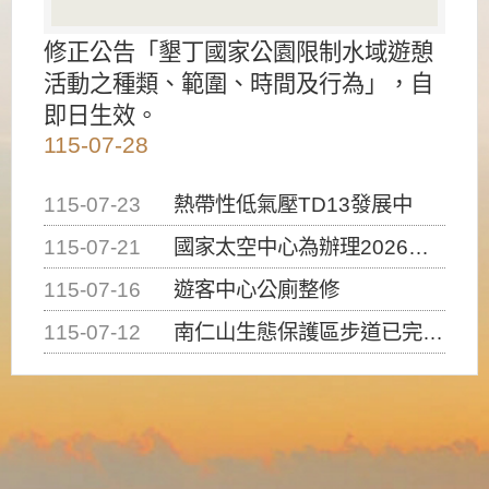
修正公告「墾丁國家公園限制水域遊憩
活動之種類、範圍、時間及行為」，自
即日生效。
115-07-28
115-07-23
熱帶性低氣壓TD13發展中
115-07-21
國家太空中心為辦理2026台灣盃火箭競賽，陸、海、空域警戒及協調相關事宜，因颱風備案事宜
115-07-16
遊客中心公廁整修
115-07-12
南仁山生態保護區步道已完成修復，自115年7月13日（星期一）起恢復開放入園，歡迎民眾依規定申請入園....