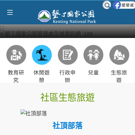
Select Language
▼
跳到主要內容區塊
:::
教育研
休閒遊
行政申
兒童
生態旅
究
憩
辦
遊
社區生態旅遊
社頂部落