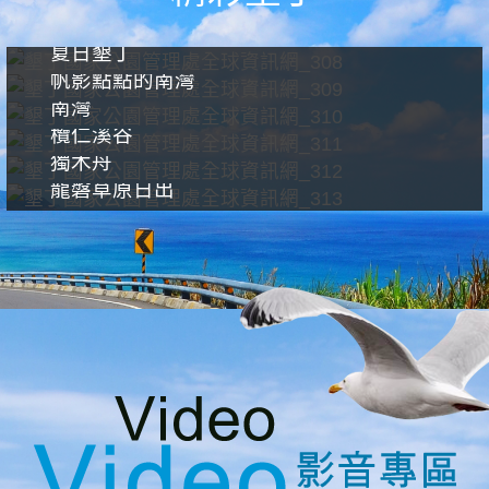
夏日墾丁
帆影點點的南灣
南灣
欖仁溪谷
獨木舟
龍磐草原日出