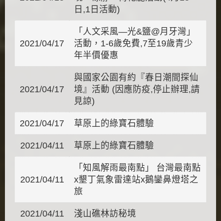
日,1日活動)
「人文采風—光&鹽@月牙灣」
2021/04/17
活動，1-6歲免費,7至19歲青少
年半價優惠
與國家公園有約『春日潮間探仙
2021/04/17
境』活動 (因應防疫,停止辦理,請
見諒)
2021/04/17
草原上的綠寶石體驗
2021/04/11
草原上的綠寶石體驗
「知風解雨最南點」 台灣最南點
2021/04/11
x墾丁氣象雷達站x鵝鑾鼻燈塔之
旅
2021/04/11
淺山礁林訪秘境