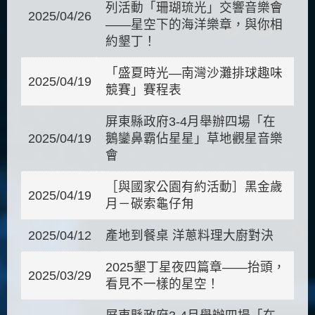
列活動「珊瑚琉光」交響音樂會
2025/04/26
——星空下的海洋樂章，與你相
約墾丁！
「盛夏時光—南灣沙灘排球趣味
2025/04/19
競賽」賽程表
屏東縣政府3-4月舉辦四場「在
2025/04/19
鵝鑾鼻霸佔星星」草地觀星音樂
會
［與國家公園有約活動］黑金歲
2025/04/19
月－碳索龜仔甪
2025/04/12
產地到餐桌 洋蔥料理大廚對決
2025墾丁星夜四篇章——抬頭，
2025/03/29
看見不一樣的星空！