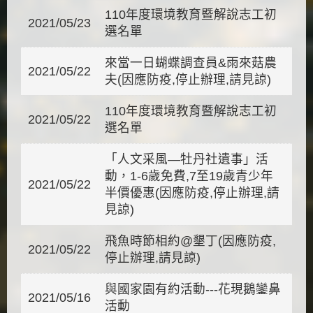
110年度環境教育暨解說志工初
2021/05/23
選名單
來當一日蝴蝶調查員&雨來菇農
2021/05/22
夫(因應防疫,停止辦理,請見諒)
110年度環境教育暨解說志工初
2021/05/22
選名單
「人文采風—牡丹社遺事」活
動，1-6歲免費,7至19歲青少年
2021/05/22
半價優惠(因應防疫,停止辦理,請
見諒)
飛魚時節相約@墾丁(因應防疫,
2021/05/22
停止辦理,請見諒)
與國家園有約活動---花現鵝鑾鼻
2021/05/16
活動