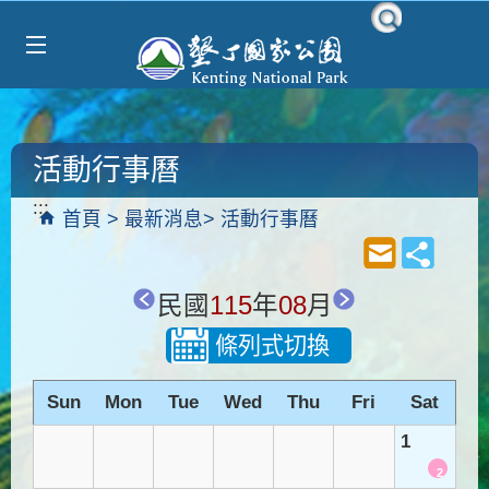
Select Language
▼
跳到主要內容區塊
活動行事曆
:::
首頁
最新消息
活動行事曆
民國
115
年
08
月
條列式切換
Sun
Mon
Tue
Wed
Thu
Fri
Sat
1
2