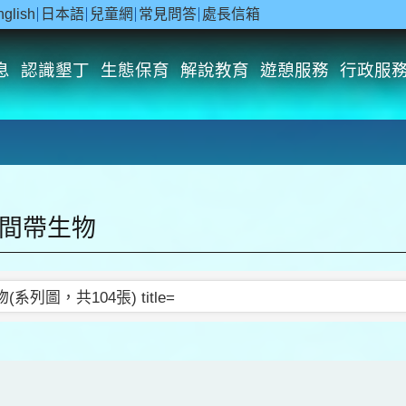
nglish
日本語
兒童網
常見問答
處長信箱
息
認識墾丁
生態保育
解說教育
遊憩服務
行政服
潮間帶生物