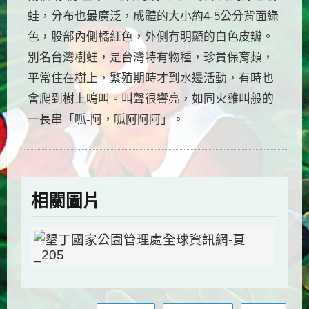
蛙，分布也最廣泛，成體的大小約4-5公分背面綠
色，股部內側橘紅色，外側有明顯的白色皮瓣。
別名台灣樹蛙，是台灣特有物種，珍貴保育類，
平常住在樹上，繁殖期時才到水邊活動，有時也
會爬到樹上鳴叫。叫聲很響亮，如同火雞叫般的
一長串「呱-阿，呱阿阿阿」。
相關圖片