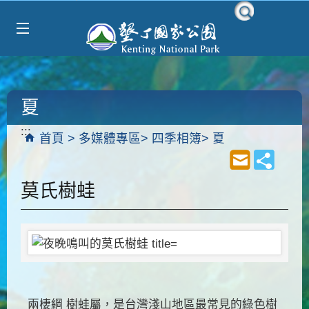
Select Language
▼
跳到主要內容區塊
夏
:::
首頁
多媒體專區
四季相簿
夏
莫氏樹蛙
兩棲綱 樹蛙屬，是台灣淺山地區最常見的綠色樹