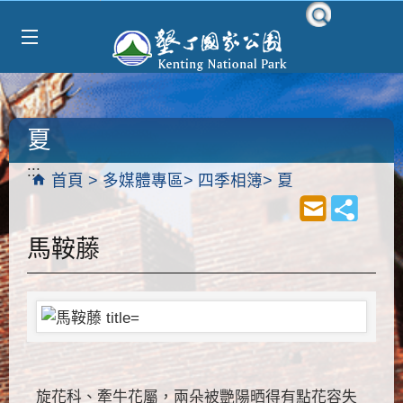
Select Language
▼
跳到主要內容區塊
夏
:::
首頁
多媒體專區
四季相簿
夏
馬鞍藤
旋花科、牽牛花屬，兩朵被艷陽晒得有點花容失