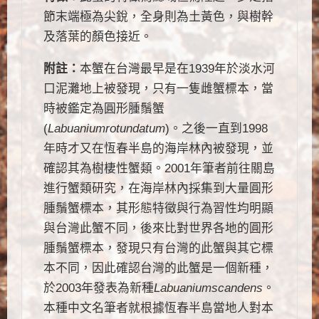
節末端極為尖銳，全身則為土黃色，與樹幹
及落葉的顏色接近。
附註：
本蟹在台灣最早是在1939年於淡水河
口泥灘地上被發現，只有一隻雌蟹標本，當
時被鑑定為圓形腫鬚蟹
(
Labuaniumrotundatum
)。之後一直到1998
年時才又在恆春半島的海岸林內被發現，並
確認其為樹棲性蟹類。2001年筆者前往關島
進行蟹類研究，在海岸林內採集到大量圓形
腫鬚蟹標本，其形態特徵與行為習性均明顯
與台灣此蟹不同，後來比對世界各地的圓形
腫鬚蟹標本，發現只有台灣的此蟹與其它標
本不同，因此確認台灣的此蟹是一個新種，
於2003年發表為新種
Labuaniumscandens
。
本種中文名筆者就根據恆春半島當地人對本