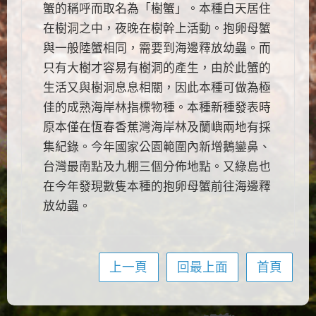
蟹的稱呼而取名為「樹蟹」。本種白天居住
在樹洞之中，夜晚在樹幹上活動。抱卵母蟹
與一般陸蟹相同，需要到海邊釋放幼蟲。而
只有大樹才容易有樹洞的產生，由於此蟹的
生活又與樹洞息息相關，因此本種可做為極
佳的成熟海岸林指標物種。本種新種發表時
原本僅在恆春香蕉灣海岸林及蘭嶼兩地有採
集紀錄。今年國家公園範圍內新增鵝鑾鼻、
台灣最南點及九棚三個分佈地點。又綠島也
在今年發現數隻本種的抱卵母蟹前往海邊釋
放幼蟲。
上一頁
回最上面
首頁