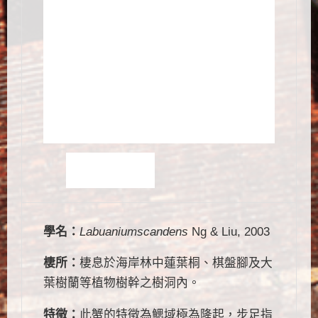
學名：
Labuaniumscandens
Ng & Liu, 2003
棲所：
棲息於海岸林中蓮葉桐、棋盤腳及大
葉樹蘭等植物樹幹之樹洞內。
特徵：
此蟹的特徵為鰓域極為隆起，步足指