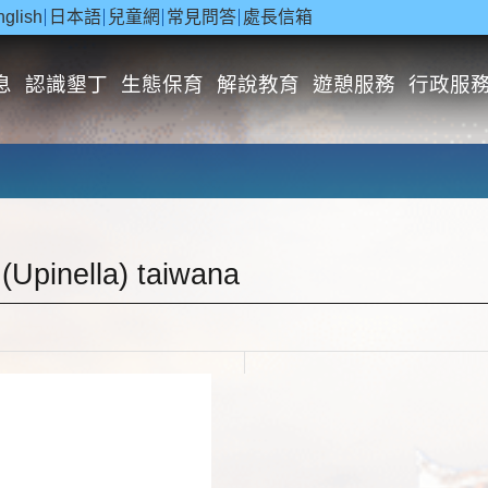
nglish
日本語
兒童網
常見問答
處長信箱
息
認識墾丁
生態保育
解說教育
遊憩服務
行政服
pinella) taiwana