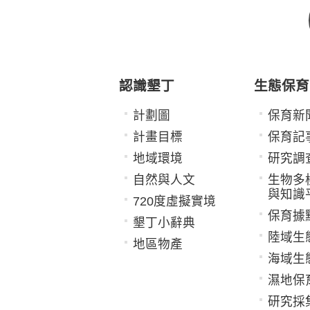
認識墾丁
生態保育
計劃圖
保育新
計畫目標
保育記
地域環境
研究調
自然與人文
生物多
與知識
720度虛擬實境
保育據
墾丁小辭典
陸域生
地區物產
海域生
濕地保
研究採