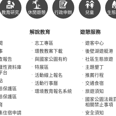
教育研究
休閒遊憩
行政申辦
兒童
生態
解說教育
遊憩服務
聞
志工專區
遊客中心
事
環教教案下載
後壁湖遊艇港
查報告
與國家公園有約
社區生態旅遊
樣性資料庫
特展區
主題墾丁
平台
活動線上報名
推薦行程
點
活動行事曆
交通食宿
態保護區
環境教育報名系統
旅遊須知
態保護區
國家公園法裁
育
相關禁止事項
集住宿申請
安全須知