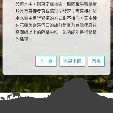
於海水中，與東南亞地區一般陸相手蟹屬蟹
類具有直接發育或縮短型發育；可直接在淡
水水域中進行繁殖的方式很不相同。又本種
在花蓮美崙溪河口的族群是目前台灣棲息在
高潮線以上的陸蟹中唯一能夠終年進行繁殖
的種類。
上一頁
回最上面
首頁
:::