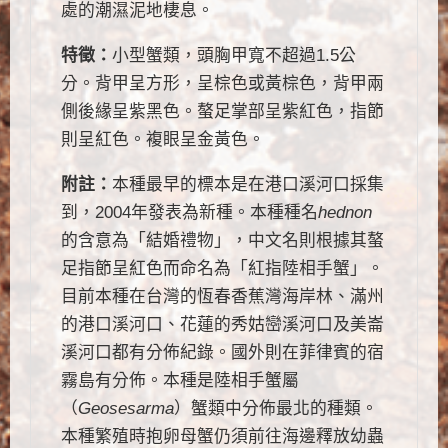
處的潮濕泥地棲息。
特徵：
小型蟹類，頭胸甲寬不超過1.5公
分。背甲呈方形，呈棕色或黃棕色，背甲兩
側後緣呈紫黑色。螯足掌部呈紫紅色，指節
則呈紅色。複眼呈金黃色。
附註：
本種最早的標本是在港口溪河口採集
到，2004年發表為新種。本種種名
hednon
的含意為「結婚禮物」，中文名則根據其螯
足指節呈紅色而命名為「紅指陸相手蟹」。
目前本種在台灣的恆春香蕉灣海岸林、滿州
的港口溪河口、花蓮的秀姑巒溪河口及美崙
溪河口都有分佈紀錄。國外則在菲律賓的宿
霧島有分佈。本種是陸相手蟹屬
（
Geosesarma
）蟹類中分佈最北的種類。
本種繁殖時抱卵母蟹仍須前往海邊釋放幼蟲