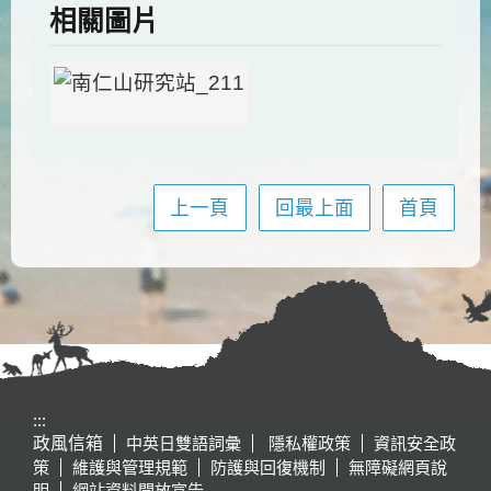
相關圖片
上一頁
回最上面
首頁
:::
政風信箱
中英日雙語詞彙
隱私權政策
資訊安全政
策
維護與管理規範
防護與回復機制
無障礙網頁說
明
網站資料開放宣告