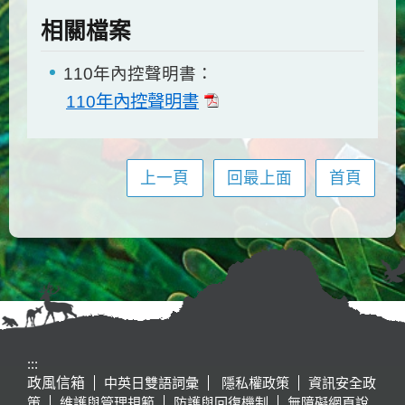
相關檔案
110年內控聲明書：
110年內控聲明書
上一頁
回最上面
首頁
:::
政風信箱
中英日雙語詞彙
隱私權政策
資訊安全政
策
維護與管理規範
防護與回復機制
無障礙網頁說