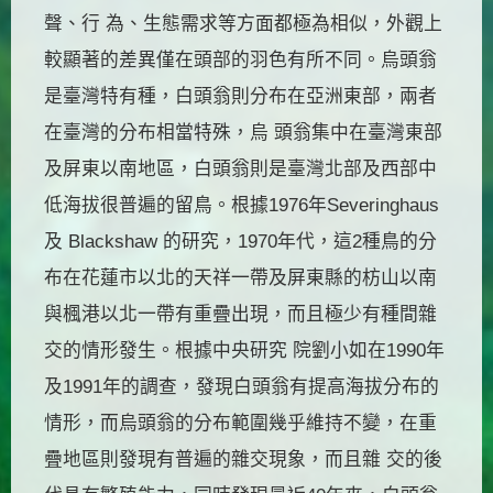
聲、行 為、生態需求等方面都極為相似，外觀上
較顯著的差異僅在頭部的羽色有所不同。烏頭翁
是臺灣特有種，白頭翁則分布在亞洲東部，兩者
在臺灣的分布相當特殊，烏 頭翁集中在臺灣東部
及屏東以南地區，白頭翁則是臺灣北部及西部中
低海拔很普遍的留鳥。根據1976年Severinghaus
及 Blackshaw 的研究，1970年代，這2種鳥的分
布在花蓮市以北的天祥一帶及屏東縣的枋山以南
與楓港以北一帶有重疊出現，而且極少有種間雜
交的情形發生。根據中央研究 院劉小如在1990年
及1991年的調查，發現白頭翁有提高海拔分布的
情形，而烏頭翁的分布範圍幾乎維持不變，在重
疊地區則發現有普遍的雜交現象，而且雜 交的後