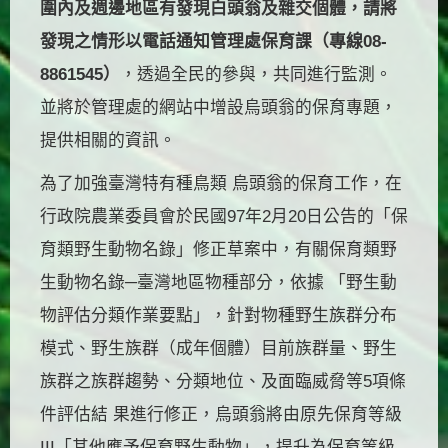
圍內及週邊地區有發現白頭翁及雜交個體，請將
發現之情形以電話通知管理處保育課（專線08-
8861545）
，透過全民的參與，共同進行監測。
並將於管理處的網站中增設烏頭翁的保育專題，
提供相關的資訊。
為了加強臺灣特有種鳥類 烏頭翁的保育工作，在
行政院農業委員會於民國97年2月20日公告的「保
育類野生動物名錄」修正草案中，有關保育類野
生動物名錄─臺灣地區物種部分，依據 「野生動
物評估分類作業要點」，針對物種野生族群分布
模式、野生族群（成年個體）目前族群量、野生
族群之族群趨勢、分類地位、及面臨威脅等5項條
件評估結 果進行修正，烏頭翁將由原先保育等級
III「其他應予保育野生動物」，提升為保育等級