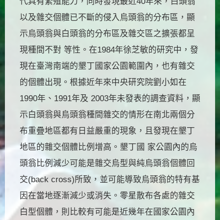
代具有繁殖能力，同時發現最近40年來，白頭翁
以及雜交個體已不斷的侵入烏頭翁的分布區，顯
示烏頭翁與白頭翁的分布區及雜交區之擴張都呈
現種間不對 等性。在1984年徐芝敏的研究中，發
現在臺灣南端的墾丁國家公園範圍內，也有雜交
的個體出現。根據近年來中央研究院劉小如在
1990年、1991年及 2003年未發表的調查資料，顯
示白頭翁與烏頭翁種間雜交的情形在南北兩個分
布重疊地區都有日益嚴重的現象，且發現在墾丁
地區的雜交個體比例增高。墾丁國 家公園內的烏
頭翁比例減少可能是雜交烏型與純烏頭翁個體回
交(back cross)所致，並可能導致烏頭翁的特有基
因在當地逐漸減少或消失。零星散布各處的雜交
白型個體，則比較有可能是近幾年在國家公園內