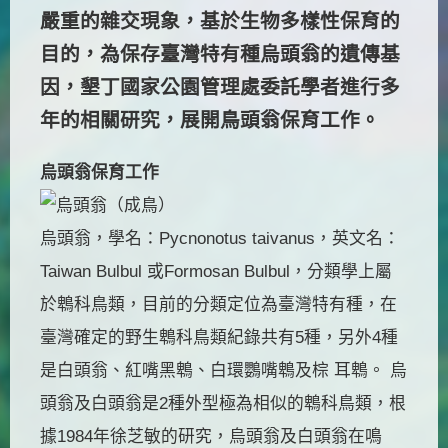
嚴重的雜交現象，基於生物多樣性保育的
目的，為保存臺灣特有種烏頭翁的遺傳基
因，墾丁國家公園管理處委託學者進行多
年的相關研究，展開鳥頭翁保育工作。
烏頭翁保育工作
烏頭翁，學名：Pycnonotus taivanus，英文名：
Taiwan Bulbul 或Formosan Bulbul，分類學上屬
於鵯科鳥類，目前的分類定位為臺灣特有種，在
臺灣確定的野生鵯科鳥類紀錄共有5種，另外4種
是白頭翁、紅嘴黑鵯、白環鸚嘴鵯及棕 耳鵯。 烏
頭翁及白頭翁是2種外型極為相似的鵯科鳥類，根
據1984年徐芝敏的研究，烏頭翁及白頭翁在鳴