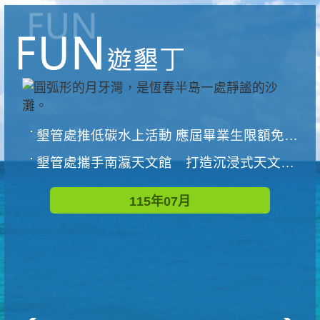
墾管處推低碳水上活動 應屆畢業生限額免費參加
墾管處攜手南瀛天文館 打造沉浸式天文探索營隊
115年07月