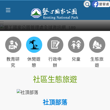
Select Language
▼
跳到主要內容區塊
:::
教育研
休閒遊
行政申
兒童
生態旅
究
憩
辦
遊
社區生態旅遊
社頂部落