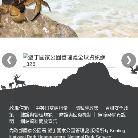
:::
政風信箱
中英日雙語詞彙
隱私權政策
資訊安全政
策
維護與管理規範
防護與回復機制
無障礙網頁說
明
網站資料開放宣告
內政部國家公園署 墾丁國家公園管理處 版權所有 Kenting
National Park Headquarters, National Park Service,