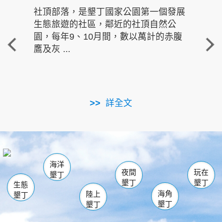
社頂部落，是墾丁國家公園第一個發展
龍水
生態旅遊的社區，鄰近的社頂自然公
的有
園，每年9、10月間，數以萬計的赤腹
重要
鷹及灰 ...
走進沁 
詳全文
南仁湖
龜山
海生館
滿州
出火
恆春
佳樂水
萬里桐
龍鑾潭自然中心
森林遊樂區
瓊麻館
南灣
關山
墾管處遊客中心
社頂公園
風吹沙
後壁湖
船帆石
白砂
海洋
龍磐公園
香蕉灣
貓鼻頭
砂島
龍坑
鵝鑾鼻
夜間
玩在
墾丁
墾丁
墾丁
生態
海角
陸上
墾丁
墾丁
墾丁