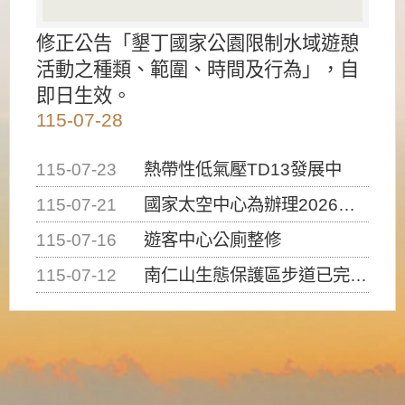
修正公告「墾丁國家公園限制水域遊憩
活動之種類、範圍、時間及行為」，自
即日生效。
115-07-28
115-07-23
熱帶性低氣壓TD13發展中
115-07-21
國家太空中心為辦理2026台灣盃火箭競賽，陸、海、空域警戒及協調相關事宜，因颱風備案事宜
115-07-16
遊客中心公廁整修
115-07-12
南仁山生態保護區步道已完成修復，自115年7月13日（星期一）起恢復開放入園，歡迎民眾依規定申請入園....