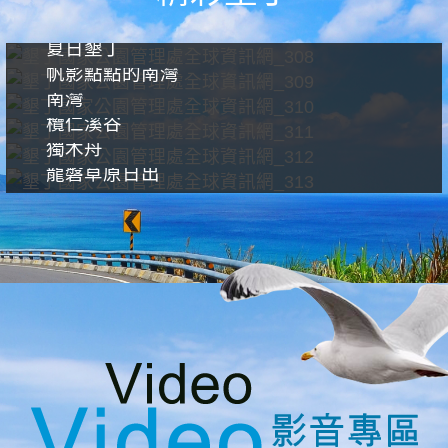
夏日墾丁
帆影點點的南灣
南灣
欖仁溪谷
獨木舟
龍磐草原日出