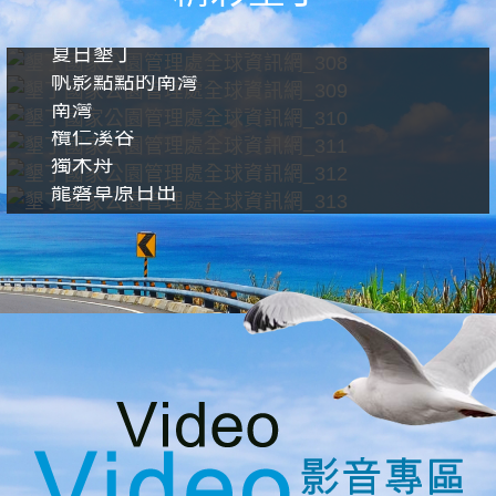
夏日墾丁
帆影點點的南灣
南灣
欖仁溪谷
獨木舟
龍磐草原日出