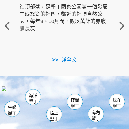
社頂部落，是墾丁國家公園第一個發展
龍水
生態旅遊的社區，鄰近的社頂自然公
的有
園，每年9、10月間，數以萬計的赤腹
重要
鷹及灰 ...
走進沁 
詳全文
南仁湖
龜山
海生館
滿州
出火
恆春
佳樂水
萬里桐
龍鑾潭自然中心
森林遊樂區
瓊麻館
南灣
關山
墾管處遊客中心
社頂公園
風吹沙
後壁湖
船帆石
白砂
海洋
龍磐公園
香蕉灣
貓鼻頭
砂島
龍坑
鵝鑾鼻
夜間
玩在
墾丁
墾丁
墾丁
生態
海角
陸上
墾丁
墾丁
墾丁