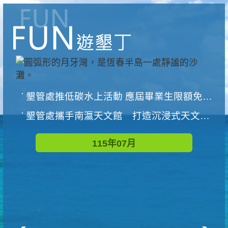
墾管處推低碳水上活動 應屆畢業生限額免費參加
墾管處攜手南瀛天文館 打造沉浸式天文探索營隊
115年07月