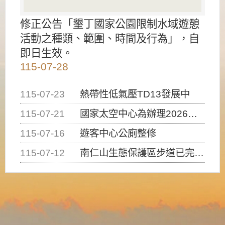
修正公告「墾丁國家公園限制水域遊憩
活動之種類、範圍、時間及行為」，自
即日生效。
115-07-28
115-07-23
熱帶性低氣壓TD13發展中
115-07-21
國家太空中心為辦理2026台灣盃火箭競賽，陸、海、空域警戒及協調相關事宜，因颱風備案事宜
115-07-16
遊客中心公廁整修
115-07-12
南仁山生態保護區步道已完成修復，自115年7月13日（星期一）起恢復開放入園，歡迎民眾依規定申請入園....