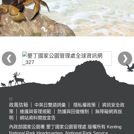
:::
政風信箱
中英日雙語詞彙
隱私權政策
資訊安全政
策
維護與管理規範
防護與回復機制
無障礙網頁說
明
網站資料開放宣告
內政部國家公園署 墾丁國家公園管理處 版權所有 Kenting
National Park Headquarters, National Park Service,