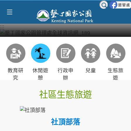
Select Language
▼
跳到主要內容區塊
:::
教育研
休閒遊
行政申
兒童
生態旅
究
憩
辦
遊
社區生態旅遊
社頂部落