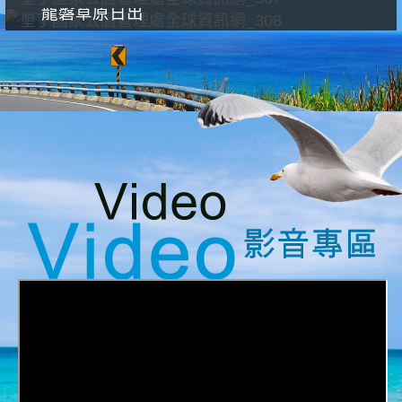
龍磐草原日出