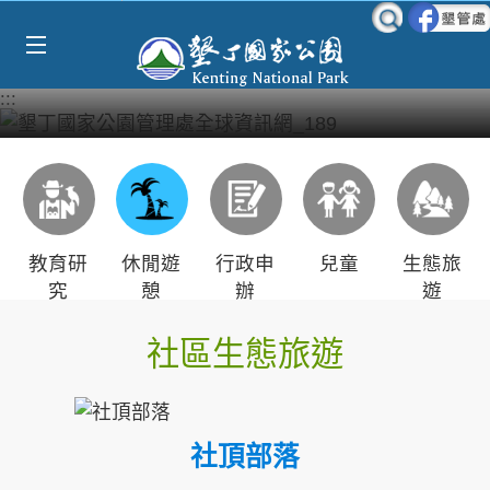
Select Language
▼
跳到主要內容區塊
:::
教育研
休閒遊
行政申
兒童
生態旅
究
憩
辦
遊
社區生態旅遊
社頂部落