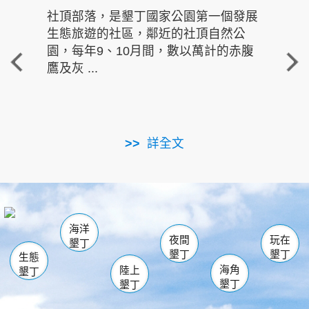
社頂部落，是墾丁國家公園第一個發展
龍水
生態旅遊的社區，鄰近的社頂自然公
的有
園，每年9、10月間，數以萬計的赤腹
重要
鷹及灰 ...
走進沁 
詳全文
南仁湖
龜山
海生館
滿州
出火
恆春
佳樂水
萬里桐
龍鑾潭自然中心
森林遊樂區
瓊麻館
南灣
關山
墾管處遊客中心
社頂公園
風吹沙
後壁湖
船帆石
白砂
海洋
龍磐公園
香蕉灣
貓鼻頭
砂島
龍坑
鵝鑾鼻
夜間
玩在
墾丁
墾丁
墾丁
生態
海角
陸上
墾丁
墾丁
墾丁