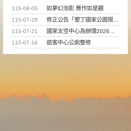
115-08-05
如夢幻泡影 應作如是觀
115-07-28
修正公告「墾丁國家公園限制水域遊憩活動之種類、範圍、時間及行為」，自即日生效。
115-07-21
國家太空中心為辦理2026台灣盃火箭競賽，陸、海、空域警戒及協調相關事宜，因颱風備案事宜
115-07-16
遊客中心公廁整修