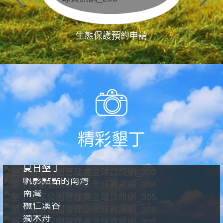
生態保護預約申請
精彩墾丁
夏日墾丁
帆影點點的南灣
南灣
欖仁溪谷
獨木舟