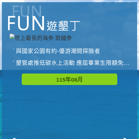
與國家公園有約-優游潮間探險者
墾管處推低碳水上活動 應屆畢業生限額免費參加
115年08月