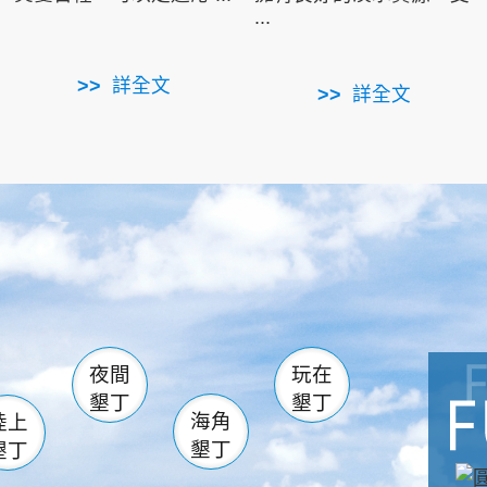
...
詳全文
詳全文
南仁湖
滿州
火
佳樂水
然中心
森林遊樂區
南灣
墾管處遊客中心
社頂公園
風吹沙
湖
船帆石
龍磐公園
香蕉灣
頭
砂島
龍坑
鵝鑾鼻
夜間
玩在
墾丁
墾丁
海角
陸上
墾丁
墾丁