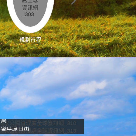
規劃行程
影像直播
南灣
龍磐草原日出