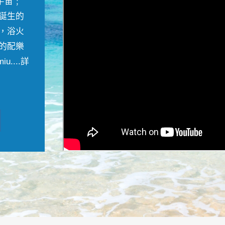
宇宙﹔
誕生的
，浴火
的配樂
....
詳