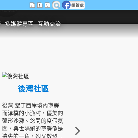
生態旅遊
務
多媒體專區
互動交流
後灣社區
國境之南生態文化發展協會
後灣 墾丁西岸境內寧靜
而淳樸的小漁村，優美的
龍坑地區為隆起的珊瑚礁
弧形沙灘、悠閒的度假氛
地形，由於地處鵝鑾鼻夾
圍，與世隔絕的寧靜像是
角的端點，冬季海浪拍打
遺失的一角，卻又散發 ...
著礁岸，旺盛的侵蝕作