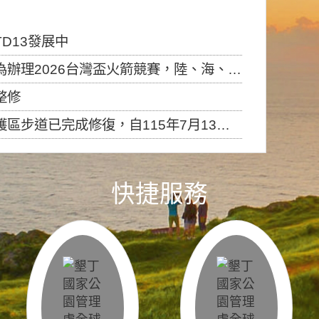
D13發展中
6台灣盃火箭競賽，陸、海、空域警戒及協調相關事宜，因颱風備案事宜
整修
，自115年7月13日（星期一）起恢復開放入園，歡迎民眾依規定申請入園....
快捷服務