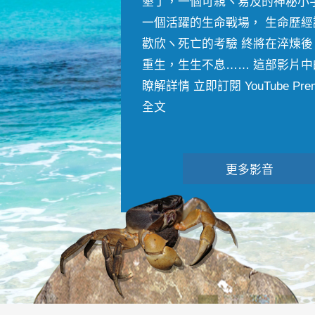
墾丁，一個可親ヽ易及的神秘小
一個活躍的生命戰場， 生命歷經
歡欣ヽ死亡的考驗 終將在淬煉後
重生，生生不息…… 這部影片中
瞭解詳情 立即訂閱 YouTube Premiu
全文
更多影音