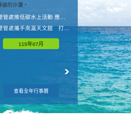
與國家公園有約-優游潮間
墾管處推低碳水上活動 應屆畢業生限額免費參加
墾管處推低碳水上活動 應屆畢業生限額
墾管處攜手南瀛天文館 打造沉浸式天文探索營隊
115年08月
115年07月
查看全年行事曆