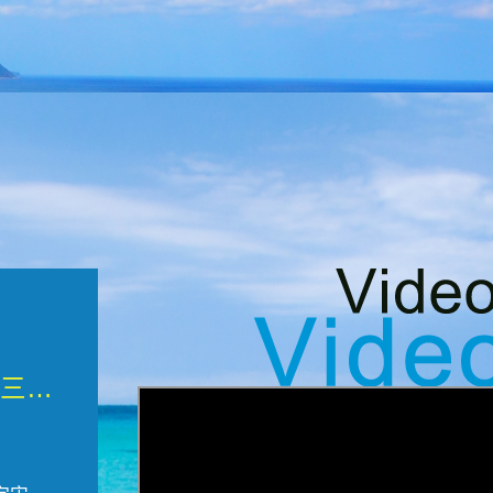
微觀墾丁三部曲 重生....