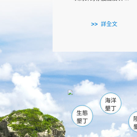
詳全文
龜山
海生館
出
恆春
萬里桐
龍鑾潭自
瓊麻館
關山
後壁
白砂
海洋
貓鼻
墾丁
生態
墾丁