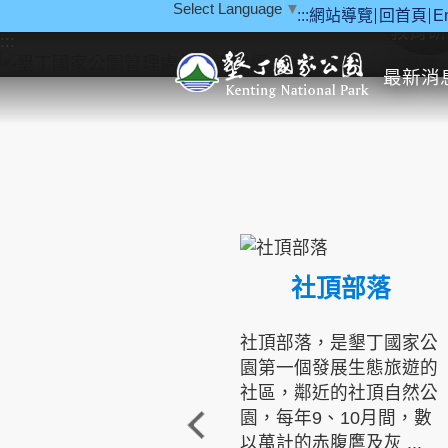
Select Language
▼
:::
網站導覽
回首頁
E
跳到主要內容區塊
教育研
:::
最新消
社頂部落
社頂部落，是墾丁國家公
園第一個發展生態旅遊的
社區，鄰近的社頂自然公
園，每年9、10月間，數
以萬計的赤腹鷹及灰 ...