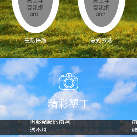
生態保護
急難救助
精彩墾丁
帆影點點的南灣
獨木舟