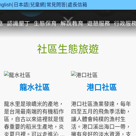
nglish
日本語
兒童網
常見問答
處長信箱
究
休閒遊憩
行政申辦
兒童
息
認識墾丁
生態保育
解說教育
遊憩服務
行政服
社區生態旅遊
龍水社區
港口社區
龍水里是琅嶠米的產地，
港口社區漁業發達，每年
是台灣最南端的有機稻作
四至五月的飛魚季活動，
區，自古以來這裡就是恆
讓人體會純樸的漁村生
春重要的稻米生產地，炎
活。港口溪出海口一帶，
炎夏日裡。可以走進沁 ...
擁有良好的淡水資源，支