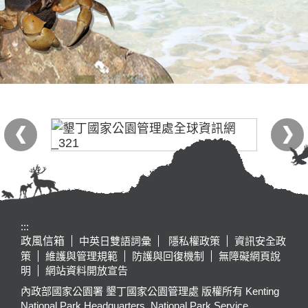
:::
政風信箱
中英日雙語詞彙
隱私權政策
資訊安全政
策
維護與管理規範
防護與回復機制
無障礙網頁說
明
網站資料開放宣告
內政部國家公園署 墾丁國家公園管理處 版權所有 Kenting
National Park Headquarters, National Park Service,