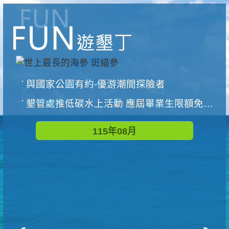
與國家公園有約-優游潮間探險者
墾管處推低碳水上活動 應屆畢業生限額免費參加
115年08月