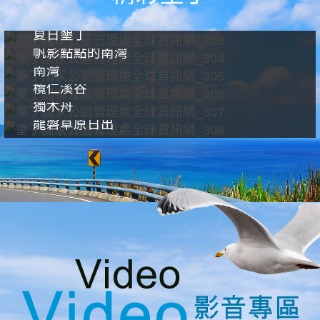
夏日墾丁
帆影點點的南灣
南灣
欖仁溪谷
獨木舟
龍磐草原日出