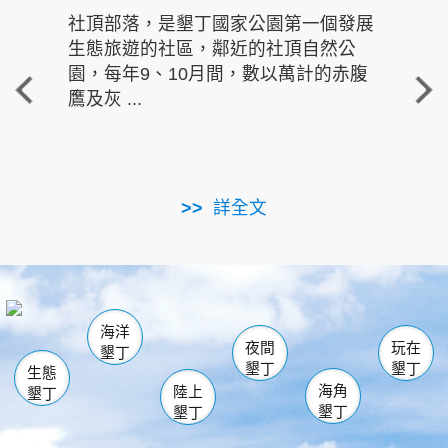
社頂部落，是墾丁國家公園第一個發展
龍水
生態旅遊的社區，鄰近的社頂自然公
的有
園，每年9、10月間，數以萬計的赤腹
重要
鷹及灰 ...
走進沁 
詳全文
南仁湖
龜山
海生館
滿州
出火
恆春
佳樂水
萬里桐
龍鑾潭自然中心
森林遊樂區
瓊麻館
南灣
關山
墾管處遊客中心
社頂公園
風吹沙
後壁湖
船帆石
白砂
海洋
龍磐公園
香蕉灣
貓鼻頭
砂島
龍坑
鵝鑾鼻
夜間
玩在
墾丁
墾丁
墾丁
生態
海角
陸上
墾丁
墾丁
墾丁