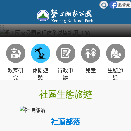
Select Language
▼
跳到主要內容區塊
:::
教育研
休閒遊
行政申
兒童
生態旅
究
憩
辦
遊
社區生態旅遊
社頂部落