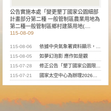
公告實施本處「變更墾丁國家公園細部
計畫部分第二種 一般管制區農業用地為
第二種一般管制區鄉村建築用地(....
115-08-09
115-08-06
依據中央氣象署資料顯示，白海豚颱風持續接近臺灣，請密切注意動向及早完成防災應變準備
115-08-05
如夢幻泡影 應作如是觀
115-07-28
修正公告「墾丁國家公園限制水域遊憩活動之種類、範圍、時間及行為」，自即日生效。
115-07-21
國家太空中心為辦理2026台灣盃火箭競賽，陸、海、空域警戒及協調相關事宜，因颱風備案事宜