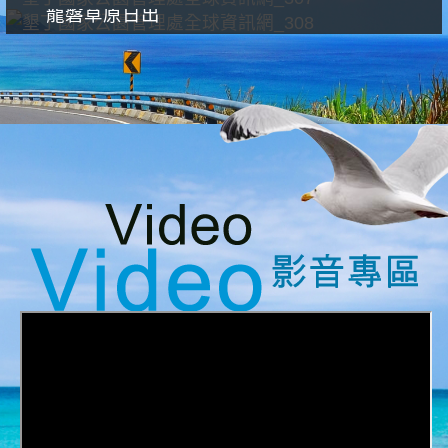
龍磐草原日出