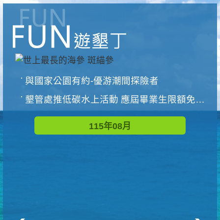
與國家公園有約-優游潮間探險者
墾管處推低碳水上活動 應屆畢業生限額免費參加
115年08月