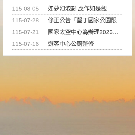
115-08-05
如夢幻泡影 應作如是觀
115-07-28
修正公告「墾丁國家公園限制水域遊憩活動之種類、範圍、時間及行為」，自即日生效。
115-07-21
國家太空中心為辦理2026台灣盃火箭競賽，陸、海、空域警戒及協調相關事宜，因颱風備案事宜
115-07-16
遊客中心公廁整修