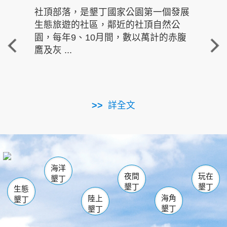
社頂部落，是墾丁國家公園第一個發展
龍水
生態旅遊的社區，鄰近的社頂自然公
的有
園，每年9、10月間，數以萬計的赤腹
重要
鷹及灰 ...
走進沁 
詳全文
南仁湖
龜山
海生館
滿州
出火
恆春
佳樂水
萬里桐
龍鑾潭自然中心
森林遊樂區
瓊麻館
南灣
關山
墾管處遊客中心
社頂公園
風吹沙
後壁湖
船帆石
白砂
海洋
龍磐公園
香蕉灣
貓鼻頭
砂島
龍坑
鵝鑾鼻
夜間
玩在
墾丁
墾丁
墾丁
生態
海角
陸上
墾丁
墾丁
墾丁