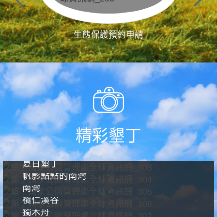
生態保護預約申請
精彩墾丁
夏日墾丁
帆影點點的南灣
南灣
欖仁溪谷
獨木舟