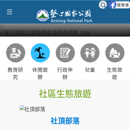
Select Language
▼
跳到主要內容區塊
:::
教育研
休閒遊
行政申
兒童
生態旅
究
憩
辦
遊
社區生態旅遊
社頂部落