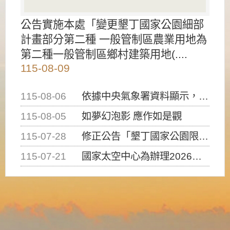
公告實施本處「變更墾丁國家公園細部
計畫部分第二種 一般管制區農業用地為
第二種一般管制區鄉村建築用地(....
115-08-09
115-08-06
依據中央氣象署資料顯示，白海豚颱風持續接近臺灣，請密切注意動向及早完成防災應變準備
115-08-05
如夢幻泡影 應作如是觀
115-07-28
修正公告「墾丁國家公園限制水域遊憩活動之種類、範圍、時間及行為」，自即日生效。
115-07-21
國家太空中心為辦理2026台灣盃火箭競賽，陸、海、空域警戒及協調相關事宜，因颱風備案事宜