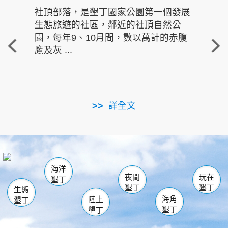
社頂部落，是墾丁國家公園第一個發展
龍水
生態旅遊的社區，鄰近的社頂自然公
的有
園，每年9、10月間，數以萬計的赤腹
重要
鷹及灰 ...
走進沁 
詳全文
南仁湖
龜山
海生館
滿州
出火
恆春
佳樂水
萬里桐
龍鑾潭自然中心
森林遊樂區
瓊麻館
南灣
關山
墾管處遊客中心
社頂公園
風吹沙
後壁湖
船帆石
白砂
海洋
龍磐公園
香蕉灣
貓鼻頭
砂島
龍坑
鵝鑾鼻
夜間
玩在
墾丁
墾丁
墾丁
生態
海角
陸上
墾丁
墾丁
墾丁