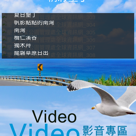
夏日墾丁
帆影點點的南灣
南灣
欖仁溪谷
獨木舟
龍磐草原日出