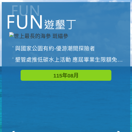
與國家公園有約-優游潮間探險者
墾管處推低碳水上活動 應屆畢業生限額免費參加
115年08月