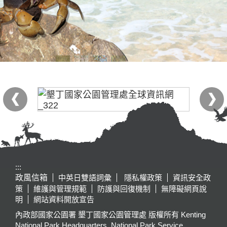
:::
政風信箱
中英日雙語詞彙
隱私權政策
資訊安全政
策
維護與管理規範
防護與回復機制
無障礙網頁說
明
網站資料開放宣告
內政部國家公園署 墾丁國家公園管理處 版權所有 Kenting
National Park Headquarters, National Park Service,