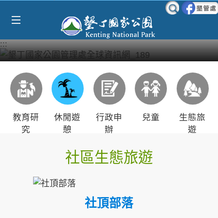
Select Language
▼
跳到主要內容區塊
:::
教育研
休閒遊
行政申
兒童
生態旅
究
憩
辦
遊
社區生態旅遊
社頂部落